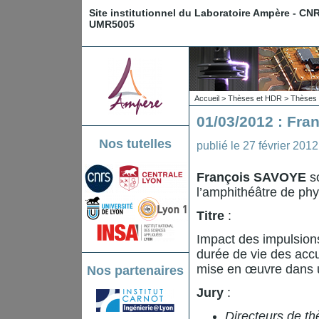
Site institutionnel du Laboratoire Ampère - CN
UMR5005
Accueil
>
Thèses et HDR
>
Thèses 
01/03/2012 : Fr
Nos tutelles
publié le
27 février 2012
François SAVOYE
so
l’amphithéâtre de phy
Titre
:
Impact des impulsions
durée de vie des accu
mise en œuvre dans u
Nos partenaires
Jury
:
Directeurs de th