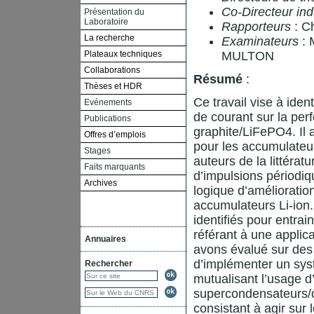
Co-Directeur ind
Présentation du
Laboratoire
Rapporteurs
: C
La recherche
Examinateurs
: 
Plateaux techniques
MULTON
Collaborations
Résumé
:
Thèses et HDR
Ce travail vise à iden
Evénements
de courant sur la per
Publications
graphite/LiFePO4. Il 
Offres d’emplois
pour les accumulateu
Stages
auteurs de la littérat
Faits marquants
d’impulsions périodiq
Archives
logique d’amélioratio
accumulateurs Li-ion.
identifiés pour entrai
référant à une applica
Annuaires
avons évalué sur des 
d’implémenter un sys
Rechercher
mutualisant l’usage d’
supercondensateurs/co
consistant à agir sur