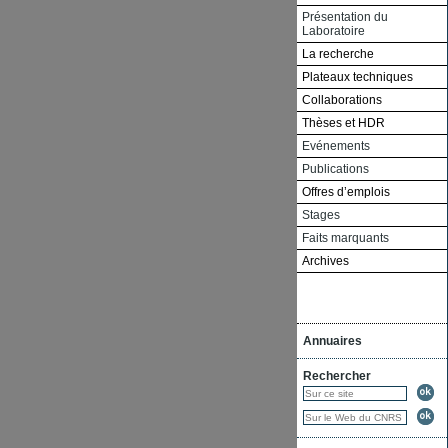
Présentation du
Laboratoire
La recherche
Plateaux techniques
Collaborations
Thèses et HDR
Evénements
Publications
Offres d’emplois
Stages
Faits marquants
Archives
Annuaires
Rechercher