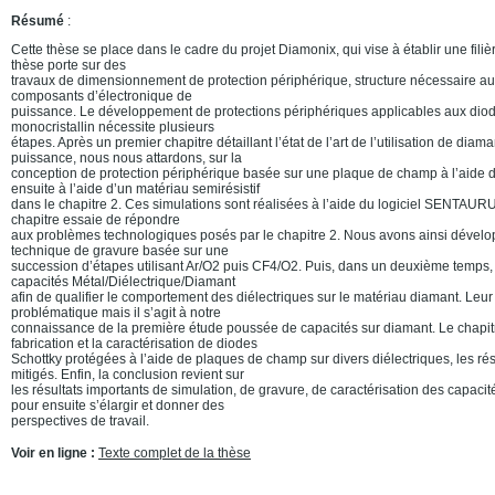
Résumé
:
Cette thèse se place dans le cadre du projet Diamonix, qui vise à établir une fili
thèse porte sur des
travaux de dimensionnement de protection périphérique, structure nécessaire a
composants d’électronique de
puissance. Le développement de protections périphériques applicables aux diod
monocristallin nécessite plusieurs
étapes. Après un premier chapitre détaillant l’état de l’art de l’utilisation de dia
puissance, nous nous attardons, sur la
conception de protection périphérique basée sur une plaque de champ à l’aide de
ensuite à l’aide d’un matériau semirésistif
dans le chapitre 2. Ces simulations sont réalisées à l’aide du logiciel SENTAU
chapitre essaie de répondre
aux problèmes technologiques posés par le chapitre 2. Nous avons ainsi dével
technique de gravure basée sur une
succession d’étapes utilisant Ar/O2 puis CF4/O2. Puis, dans un deuxième temps,
capacités Métal/Diélectrique/Diamant
afin de qualifier le comportement des diélectriques sur le matériau diamant. Leu
problématique mais il s’agit à notre
connaissance de la première étude poussée de capacités sur diamant. Le chapitre
fabrication et la caractérisation de diodes
Schottky protégées à l’aide de plaques de champ sur divers diélectriques, les rés
mitigés. Enfin, la conclusion revient sur
les résultats importants de simulation, de gravure, de caractérisation des capaci
pour ensuite s’élargir et donner des
perspectives de travail.
Voir en ligne :
Texte complet de la thèse