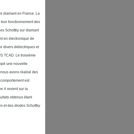
ère diamant en France. La
u bon fonctionnement des
es Schottky sur diamant
mant en électronique de
 divers diélectriques et
RUS TCAD. Le troisième
oppé une nouvelle
 nous avons réalisé des
r comportement est
 4 revient sur la
ultats obtenus étant
tés et des diodes Schottky