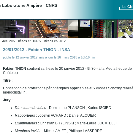
du Laboratoire Ampère - CNRS
Le C
Accueil
>
Thèses et HDR
>
Thèses en 2012
20/01/2012 : Fabien THION - INSA
publié le
12 janvier 2012
,
mis à jour le
16 mars 2015 à 16h16min
Fabien THION
soutient sa thèse le 20 janvier 2012 - 9h30 - à la Médiathèque de 
Châtelet)
Titre
:
Conception de protections périphériques applicables aux diodes Schottky réalis
monocristallin.
Jury
:
Directeurs de thèse
: Dominique PLANSON ; Karine ISOIRD
Rapporteurs
: Jocelyn ACHARD ; Daniel ALQUIER
Examinateurs
: Christian BRYLINSKI ; Marie-Laure LOCATELLI
Membres invités
: Michel AMIET ; Philippe LASSERRE