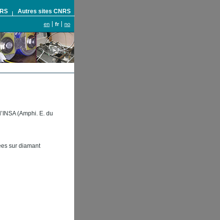
NRS
Autres sites CNRS
en
fr
no
l’INSA (Amphi. E. du
ées sur diamant