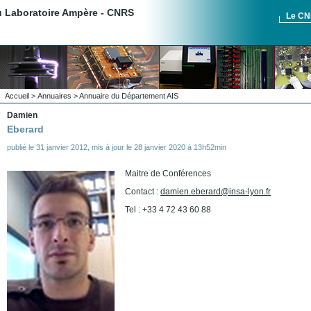
du Laboratoire Ampère - CNRS
Le C
Accueil
>
Annuaires
>
Annuaire du Département AIS
Damien
Eberard
publié le
31 janvier 2012
,
mis à jour le
28 janvier 2020 à 13h52min
Maitre de Conférences
Contact :
damien.eberard@insa-lyon.fr
Tel : +33 4 72 43 60 88