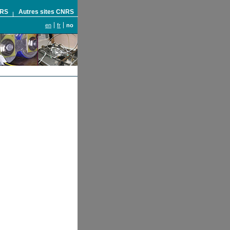
NRS
Autres sites CNRS
en
fr
no