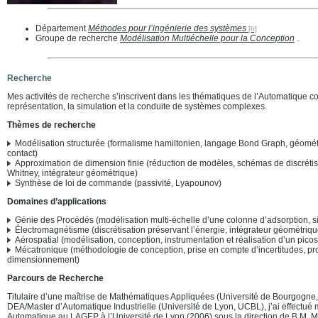
Département
Méthodes pour l’ingénierie des systèmes
Groupe de recherche
Modélisation Multiéchelle pour la Conception
.
Recherche
Mes activités de recherche s’inscrivent dans les thématiques de l’Automatique co
représentation, la simulation et la conduite de systèmes complexes.
Thèmes de recherche
Modélisation structurée (formalisme hamiltonien, langage Bond Graph, géomét
contact)
Approximation de dimension finie (réduction de modèles, schémas de discrétis
Whitney, intégrateur géométrique)
Synthèse de loi de commande (passivité, Lyapounov)
Domaines d’applications
Génie des Procédés (modélisation multi-échelle d’une colonne d’adsorption, s
Électromagnétisme (discrétisation préservant l’énergie, intégrateur géométriqu
Aérospatial (modélisation, conception, instrumentation et réalisation d’un picosa
Mécatronique (méthodologie de conception, prise en compte d’incertitudes, pr
dimensionnement)
Parcours de Recherche
Titulaire d’une maîtrise de Mathématiques Appliquées (Université de Bourgogne, 
DEA/Master d’Automatique Industrielle (Université de Lyon, UCBL), j’ai effectué
Automatique au
LAGEP
à l’Université de Lyon (2006) sous la direction de B.M. 