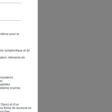
ntinue pour la
rie symplectique et de
ation, éléments de
imulation)
e)
tellite)
oblème inverse,
Dijon) et d’un
 ma thèse de doctorat en
Maschke.