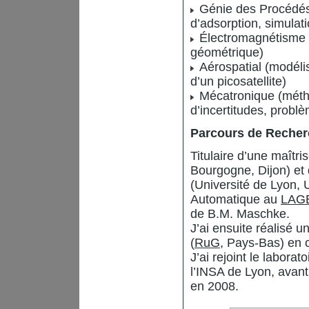
Génie des Procédés 
d’adsorption, simulati
Électromagnétisme (d
géométrique)
Aérospatial (modélis
d’un picosatellite)
Mécatronique (métho
d’incertitudes, prob
Parcours de Reche
Titulaire d’une maîtr
Bourgogne, Dijon) et
(Université de Lyon, 
Automatique au
LAG
de B.M. Maschke.
J’ai ensuite réalisé u
(
RuG
, Pays-Bas) en c
J’ai rejoint le labor
l’INSA de Lyon, avant
en 2008.