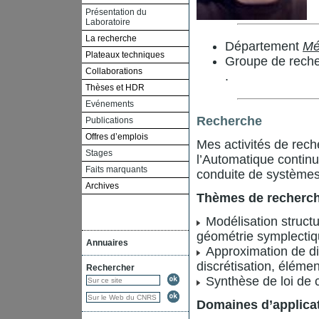
Présentation du
Laboratoire
La recherche
Département
Mé
Plateaux techniques
Groupe de rech
Collaborations
.
Thèses et HDR
Evénements
Recherche
Publications
Offres d’emplois
Mes activités de rech
Stages
l’Automatique continue
Faits marquants
conduite de système
Archives
Thèmes de recherc
Modélisation struct
géométrie symplectiq
Annuaires
Approximation de di
discrétisation, éléme
Rechercher
Synthèse de loi de 
Domaines d’applica