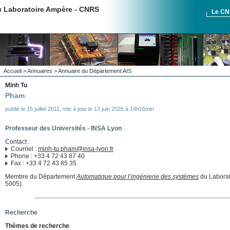
du Laboratoire Ampère - CNRS
Le C
Accueil
>
Annuaires
>
Annuaire du Département AIS
Minh Tu
Pham
publié le
15 juillet 2011
,
mis à jour le
13 juin 2025 à 14h16min
Professeur des Universités - INSA Lyon
Contact :
Courriel :
minh-tu.pham@insa-lyon.fr
Phone : +33 4 72 43 87 40
Fax : +33 4 72 43 85 35
Membre du Département
Automatique pour l’ingénierie des systèmes
du Laborat
5005).
Recherche
Thèmes de recherche