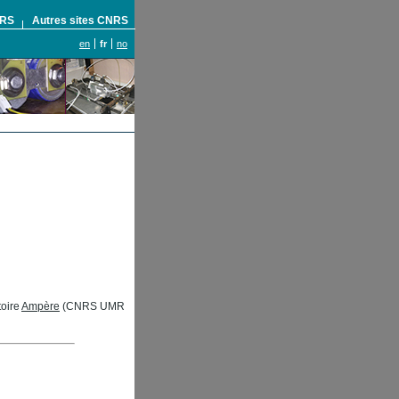
NRS
Autres sites CNRS
en
fr
no
oire
Ampère
(CNRS UMR