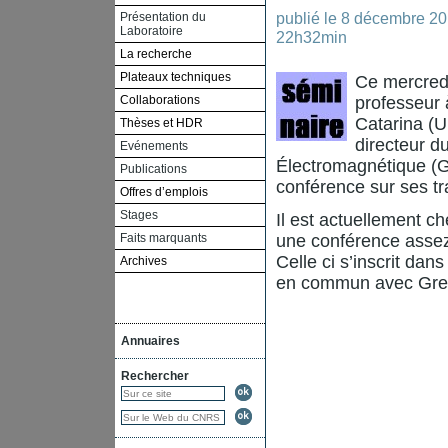
publié le
8 décembre 2
Présentation du
Laboratoire
22h32min
La recherche
Plateaux techniques
Ce mercred
Collaborations
professeur 
Catarina (U
Thèses et HDR
directeur d
Evénements
Électromagnétique (G
Publications
conférence sur ses tr
Offres d’emplois
Stages
Il est actuellement c
Faits marquants
une conférence assez
Celle ci s’inscrit da
Archives
en commun avec Greno
Annuaires
Rechercher