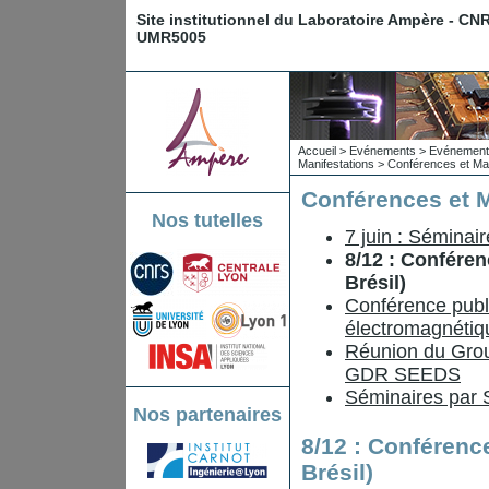
Site institutionnel du Laboratoire Ampère - CN
UMR5005
Accueil
>
Evénements
>
Evénements
Manifestations
>
Conférences et Man
Conférences et M
Nos tutelles
7 juin : Séminai
8/12 : Conféren
Brésil)
Conférence pub
électromagnétiq
Réunion du Grou
GDR SEEDS
Séminaires par 
Nos partenaires
8/12 : Conférence
Brésil)