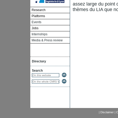
assez large du point d
thèmes du LIA que no
Research
Platforms
Events
Jobs
Internships
Media & Press review
Directory
Search
|
Disclaimer
|
C