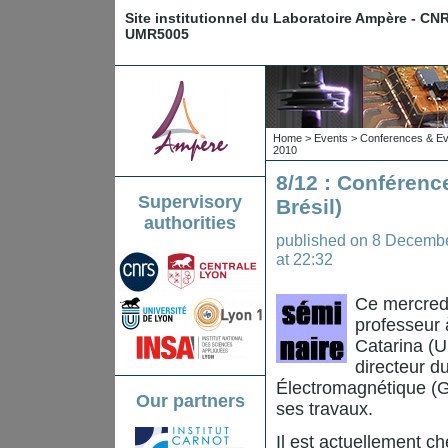
Site institutionnel du Laboratoire Ampère - CN
UMR5005
Home
>
Events
>
Conferences & Ev
2010
8/12 : Conférence
Supervisory
Brésil)
authorities
published on
8 Decemb
at 22:32
Ce mercred
professeur 
Catarina (U
directeur d
Électromagnétique (G
Our partners
ses travaux.
Il est actuellement c