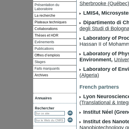
Sherbrooke (Québec
Présentation du
Laboratoire
LMIS4, Microsyst
La recherche
Dipartimento di C
Plateaux techniques
degli Studi di Bologna 
Collaborations
Thèses et HDR
Laboratory of Pro
Evénements
Hassan II of Mohamm
Publications
Laboratory of Phys
Offres d’emplois
Environment,
Univer
Stages
Laboratory of Env
Faits marquants
(Algeria)
Archives
French partners
Lyon Neuroscienc
Annuaires
(Translational & Inte
Rechercher
Institut Néel (Gren
Institut des Nanot
Nanobiotechnology g