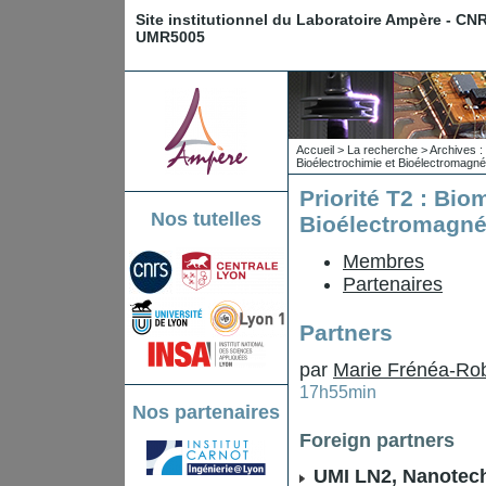
Site institutionnel du Laboratoire Ampère - CN
UMR5005
Accueil
>
La recherche
>
Archives : 
Bioélectrochimie et Bioélectromagn
Priorité T2 : Bi
Nos tutelles
Bioélectromagné
Membres
Partenaires
Partners
par
Marie Frénéa-Ro
17h55min
Nos partenaires
Foreign partners
UMI LN2, Nanotec