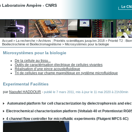
du Laboratoire Ampère - CNRS
Le C
Accueil
>
La recherche
>
Archives : Priorités scientifiques jusqu’en 2018
>
Priorité T2 : Bi
Bioélectrochimie et Bioélectromagnétisme
>
Microsystèmes pour la biologie
Microsystèmes pour la biologie
De la cellule au tissu...
Outils de caractérisation électrique de cellules vivantes
Réalisation d’une pince acoustofluidique
Tri de cellules par champ magnétique en système microfluidique
Experimental Facilities
par
Naoufel HADDOUR
-
publié le
7 mars 2011
,
mis à jour le
11 mai 2020 à 21h30min
Automated platform for cell characterization by dielectrophoresis and elect
Electrochemical characterization platform (Voltalab 40 et Potentiostat RG05
4 channel flow controller for microfluidic experiments (Fluigent MFCS 4C)