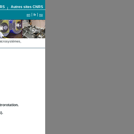
NRS
Autres sites CNRS
en
fr
no
omicrosystèmes,
rorotation.
).