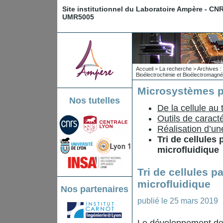
Site institutionnel du Laboratoire Ampère - CN
UMR5005
Accueil
>
La recherche
>
Archives : 
Bioélectrochimie et Bioélectromagn
Microsystèmes po
Nos tutelles
De la cellule au t
Outils de caracté
Réalisation d’un
Tri de cellule
microfluidique
Tri de cellules 
microfluidique
Nos partenaires
publié le
25 mars 2019