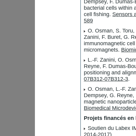
Dempsey, F. Dumas-Bou
bacterial cells withi
cell fishing.
Sensors a
589
O. Osman, S. Toru, 
Zanini, F. Buret, G. 
immunomagnetic cell 
micromagnets.
Biomic
L.-F. Zanini, O. Os
Reyne, F. Dumas-Bouc
positioning and alig
07B312-07B312-3
.
O. Osman, L.-F. Zan
Dempsey, G. Reyne, F
magnetic nanoparticle
Biomedical Microdevi
Projets financés en 
Soutien du Labex IM
2014-2017)