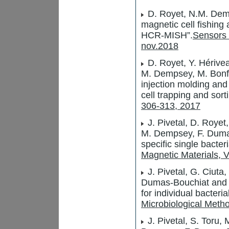
D. Royet, N.M. Dem
magnetic cell fishing
HCR-MISH”.
Sensors 
nov.2018
D. Royet, Y. Hériveau
M. Dempsey, M. Bonfi
injection molding and
cell trapping and sort
306-313, 2017
J. Pivetal, D. Royet
M. Dempsey, F. Dumas
specific single bacteri
Magnetic Materials, 
J. Pivetal, G. Ciuta
Dumas-Bouchiat and P
for individual bacteri
Microbiological Meth
J. Pivetal, S. Toru,