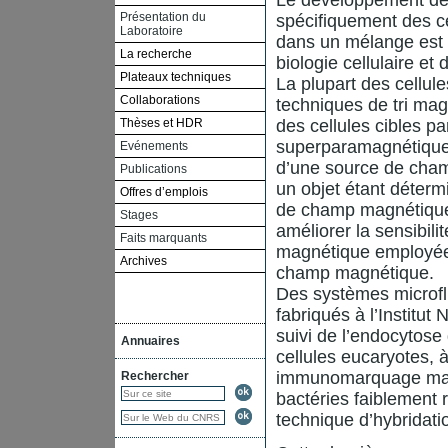
Le développement de 
Présentation du
spécifiquement des c
Laboratoire
dans un mélange est 
La recherche
biologie cellulaire et 
Plateaux techniques
La plupart des cellul
Collaborations
techniques de tri ma
Thèses et HDR
des cellules cibles p
superparamagnétiques,
Evénements
d’une source de cham
Publications
un objet étant déter
Offres d’emplois
de champ magnétique a
Stages
améliorer la sensibil
Faits marquants
magnétique employées
Archives
champ magnétique.
Des systèmes microfl
fabriqués à l’Institut
suivi de l’endocytos
Annuaires
cellules eucaryotes, à
immunomarquage magné
Rechercher
bactéries faiblement 
technique d’hybridati