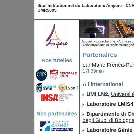
Site institutionnel du Laboratoire Ampère - CN
UMR5005
Accueil
>
La recherche
>
Archives : 
Bioélectrochimie et Bioélectromagn
Partenaires
Nos tutelles
par
Marie Frénéa-Ro
17h39min
A l’international
UMI LN2,
Universi
Laboratoire LMIS4
Nos partenaires
Dipartimento di Ch
degli Studi di Bologna 
Laboratoire Génie