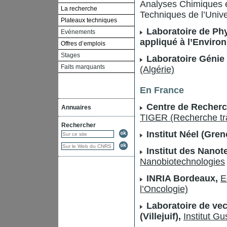
Analyses Chimiques e
La recherche
Techniques de l’Univ
Plateaux techniques
Laboratoire de Ph
Evénements
appliqué à l’Envir
Offres d’emplois
Stages
Laboratoire Génie
Faits marquants
(Algérie)
En France
Centre de Recher
Annuaires
TIGER (Recherche tran
Rechercher
Institut Néel (Gren
Institut des Nanot
Nanobiotechnologies
INRIA Bordeaux,
E
l’Oncologie)
Laboratoire de vec
(Villejuif),
Institut G