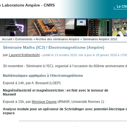
du Laboratoire Ampère - CNRS
Le C
Accueil
>
Evénements
>
Archive des séminaires Ampère
>
Séminaires Ampère 2010
Séminaire Maths (ICJ) / Electromagnétisme (Ampère)
par
Laurent Krähenbühl
-
publié le
13 octobre 2010
,
mis à jour le
18 janvier 2016 à 17h
30 novembre - Séminaire à l’ECL organisé à l’occasion du 60ème anniversaire d
Mathématiques appliquées à l’électromagnétisme
Exposé à 14h, par A. Bossavit (LGEP) :
Magnétoélasticité et magnétostriction : en finir avec le tenseur de
Maxwell
Exposé à 15h, par
Monique Dauge
(IRMAR, Université Rennes 1) :
Analyse modale pour un opérateur de Schrödinger avec potentiel électrique 
espace