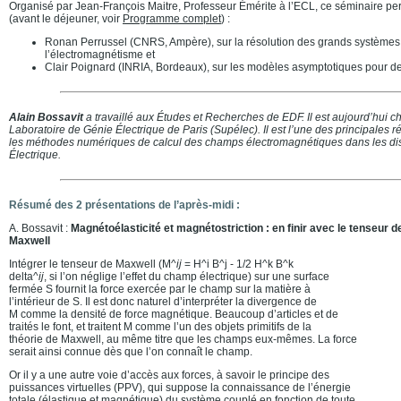
Organisé par Jean-François Maitre, Professeur Émérite à l’ECL, ce séminaire pe
(avant le déjeuner, voir
Programme complet
) :
Ronan Perrussel (CNRS, Ampère), sur la résolution des grands systèmes
l’électromagnétisme et
Clair Poignard (INRIA, Bordeaux), sur les modèles asymptotiques pour 
Alain Bossavit
a travaillé aux Études et Recherches de EDF. Il est aujourd’hui 
Laboratoire de Génie Électrique de Paris (Supélec). Il est l’une des principales
les méthodes numériques de calcul des champs électromagnétiques dans les dis
Électrique.
Résumé des 2 présentations de l’après-midi :
A. Bossavit :
Magnétoélasticité et magnétostriction : en finir avec le tenseur d
Maxwell
Intégrer le tenseur de Maxwell (M^
ij
= H^i B^j - 1/2 H^k B^k
delta^
ij
, si l’on néglige l’effet du champ électrique) sur une surface
fermée S fournit la force exercée par le champ sur la matière à
l’intérieur de S. Il est donc naturel d’interpréter la divergence de
M comme la densité de force magnétique. Beaucoup d’articles et de
traités le font, et traitent M comme l’un des objets primitifs de la
théorie de Maxwell, au même titre que les champs eux-mêmes. La force
serait ainsi connue dès que l’on connaît le champ.
Or il y a une autre voie d’accès aux forces, à savoir le principe des
puissances virtuelles (PPV), qui suppose la connaissance de l’énergie
totale (élastique et magnétique) du système couplé en fonction de toute