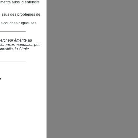
rmettra aussi d’entendre
 issus des problèmes de
des couches rugueuses.
chercheur émérite au
 références mondiales pour
positifs du Génie
e