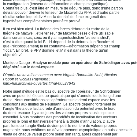
la configuration (tenseur de déformation et champ magnétique).
Connaître plus, c’est être en mesure de déduire plus, donc d’une part on
devrait pouvoir dériver le tenseur de Maxwell du PPV, et d’autre part le
résultat selon lequel div M est la densité de force exigerait des
hypothèses complémentaires pour être prouvé.
Il en est bien ainsi. La théorie des forces déborde du cadre de la
théorie de Maxwell, et le tenseur de Maxwell cesse d’être utilisable
dans certains cas, ceux où il y a magnétostriction "au sens strict",
c’est-à-dire quand la loi B—H dépend de la déformation *locale* et
que (réciproquement) la loi contrainte—déformation dépend du champ
*local*. En bref, le PPV domine, et M n’est dans la théorie qu’un
objet dérivé.
Monique Dauge :
Analyse modale pour un opérateur de Schrödinger avec pote
dégénéré sur le demi-espace
D’après un travail en commun avec Virginie Bonnaillie-Noël, Nicolas
Popoff et Nicolas Raymond :
http://hal.archives-ouvertes.fr/hal-00527643
Notre sujet d’étude est le bas du spectre de l’opérateur de Schrödinger
avec un potentiel électrique quadratique qui s’annule tout le long d’une
droite. Nous considérons cet opérateur sur le demi-espace avec les
conditions aux limites de Neumann. Le spectre dépend fortement de
l’angle \theta que fait la droite d’annulation du potentiel avec le bord
du demi-espace. Il y a toujours des valeurs propres sous le spectre
essentiel. Nous montrons des propriétés de localisation des vecteurs
propres le long et transversalement à la droite d’annulation. D’autre
part, lorsque l’angle \theta devient petit le nombre de valeurs propres
augmente: nous exhibons un développement asymptotique en puissances de
\theta de chaque valeur propre selon son rang, après classement par