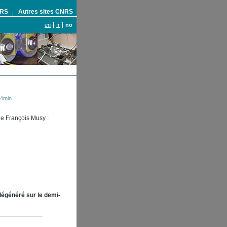
NRS
Autres sites CNRS
en
fr
no
54min
e François Musy :
dégénéré sur le demi-