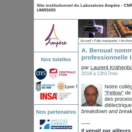
Site institutionnel du Laboratoire Ampère - CN
UMR5005
Accueil
>
Faits marquants
>
Archive
A. Beroual nommé
professionnelle 
Nos tutelles
par
Laurent Krähenbü
2018 à 13h17min
Notre collè
"Fellow"
de 
des process
diélectrique
breakdown and breakdo
Nos partenaires
___
Il venait par ailleu