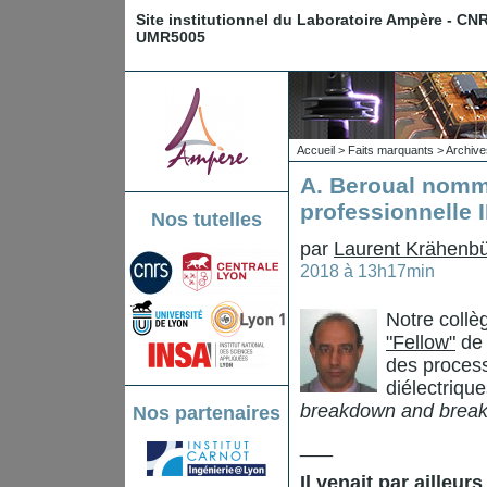
Site institutionnel du Laboratoire Ampère - CN
UMR5005
Accueil
>
Faits marquants
>
Archive
A. Beroual nommé
professionnelle 
Nos tutelles
par
Laurent Krähenbü
2018 à 13h17min
Notre collè
"Fellow"
de 
des process
diélectrique
breakdown and breakdo
Nos partenaires
___
Il venait par ailleu