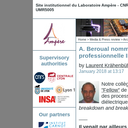
Site institutionnel du Laboratoire Ampère - CN
UMR5005
Home
>
Media & Press review
>
Arc
A. Beroual nommé
professionnelle 
Supervisory
authorities
by
Laurent Krähenbü
January 2018 at 13:17
Notre collè
"Fellow"
de 
des process
diélectrique
breakdown and breakdo
Our partners
___
Il venait par ailleu