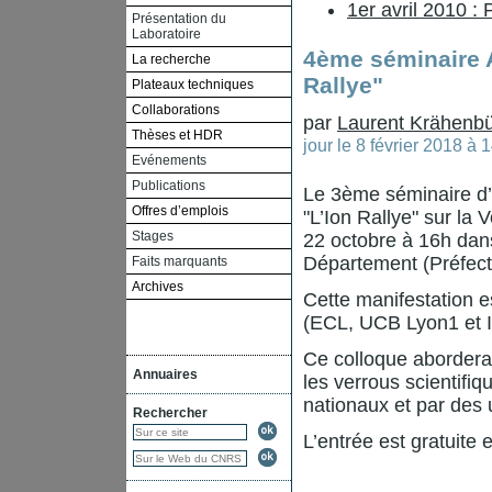
1er avril 2010 :
Présentation du
Laboratoire
4ème séminaire 
La recherche
Rallye"
Plateaux techniques
Collaborations
par
Laurent Krähenbü
Thèses et HDR
jour le
8 février 2018 à
Evénements
Publications
Le 3ème séminaire d
Offres d’emplois
"L’Ion Rallye" sur la V
Stages
22 octobre à 16h dans
Département (Préfectu
Faits marquants
Archives
Cette manifestation e
(ECL, UCB Lyon1 et 
Ce colloque abordera 
Annuaires
les verrous scientifiq
nationaux et par des u
Rechercher
L’entrée est gratuite 