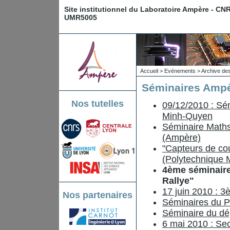
Site institutionnel du Laboratoire Ampère - CN
UMR5005
Accueil
>
Evénements
>
Archive de
Séminaires Ampè
Nos tutelles
09/12/2010 : Sé
Minh-Quyen
Séminaire Maths
(Ampère)
"Capteurs de cou
(Polytechnique M
4ème séminaire
Rallye"
17 juin 2010 : 
Nos partenaires
Séminaires du P
Séminaire du dé
6 mai 2010 : Se