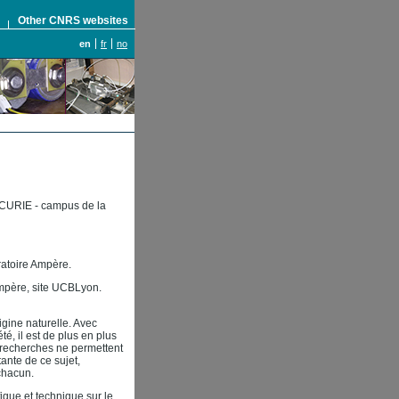
S
Other CNRS websites
en
fr
no
 CURIE - campus de la
ratoire Ampère.
mpère, site UCBLyon.
gine naturelle. Avec
été, il est de plus en plus
s recherches ne permettent
tante de ce sujet,
chacun.
ique et technique sur le