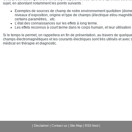
sujet, en abordant notamment les points suivants :
Exemples de sources de champ de notre environnement quotidien (domesti
niveaux d’exposition, origine et type de champs (électrique et/ou magnét
certains paramètres, ..etc.
L’état des connaissances sur les effets à long terme.
Les effets reconnus à court terme dans le corps humain, et leur utilisatio
Si le temps le permet, on rappellera en fin de présentation, au travers de quelq
champs électromagnétiques et les courants électriques sont très utilisés et ave
médical en thérapie et diagnostic.
|
Disclaimer
|
Contact us
|
Site Map
|
RSS feed
|