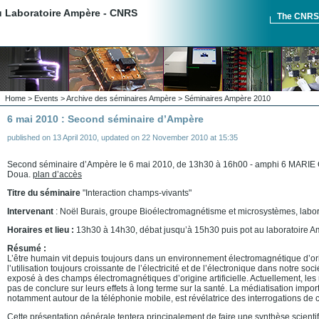
du Laboratoire Ampère - CNRS
The CNR
Home
>
Events
>
Archive des séminaires Ampère
>
Séminaires Ampère 2010
6 mai 2010 : Second séminaire d’Ampère
published on
13 April 2010
,
updated on
22 November 2010 at 15:35
Second séminaire d’Ampère le 6 mai 2010, de 13h30 à 16h00 - amphi 6 MARIE
Doua.
plan d’accès
Titre du séminaire
"Interaction champs-vivants"
Intervenant
: Noël Burais, groupe Bioélectromagnétisme et microsystèmes, labo
Horaires et lieu :
13h30 à 14h30, débat jusqu’à 15h30 puis pot au laboratoire A
Résumé :
L’être humain vit depuis toujours dans un environnement électromagnétique d’ori
l’utilisation toujours croissante de l’électricité et de l’électronique dans notre soci
exposé à des champs électromagnétiques d’origine artificielle. Actuellement, le
pas de conclure sur leurs effets à long terme sur la santé. La médiatisation impor
notamment autour de la téléphonie mobile, est révélatrice des interrogations de 
Cette présentation générale tentera principalement de faire une synthèse scientif