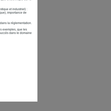
que et industriel) :
ique), importance de
n dans la réglementation.
ues exemples, que les
c succès dans le domaine