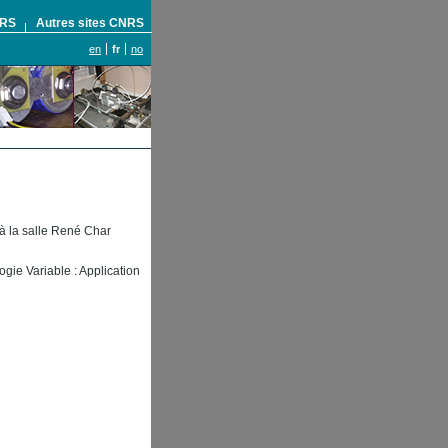
NRS
Autres sites CNRS
en
fr
no
à la salle René Char
ie Variable : Application