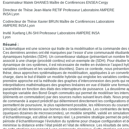
Examinateur Malek GHANES Maître de Conférences ENSEA Cergy
Directeur de Thèse Jean-Marie RETIF Professeur Laboratoire AMPERE
INSA Lyon
Codirecteur de Thèse Xavier BRUN Maître de Conférences Laboratoire
AMPERE INSA Lyon
Invité Xuefang LIN-SHI Professeur Laboratoire AMPERE INSA
Lyon
Résumé :
L’automatique est une science qui traite de la modélisation et la commande de
Ces dernières années ont été marquées par l’essor d’une communauté étudiant
dynamiques hybrides (SDH). Un convertisseur statique (présentant un nombre fin
associé à une charge (procédé continu) est un exemple de (SDH). Pour étudier 
dynamique de ces systèmes, il est nécessaire de mettre en évidence l’aspect hybr
variables continues et les variables discrètes). Dans ce contexte, nous présenton
thèse, deux approches systématiques de modélisation, appliquées à un converti
charge, dans le but d’établir un modèle hybride qui englobe les variables continu
première approche est la méthode des graphes d’interconnexion des ports qui r
interprétations mathématiques des graphes linéaires en vue d’établir une formu
paramétrée en fonction des états des interrupteurs de puissance. La deuxième a
topologie variable des Bond Graph commutés qui permet de modéliser les interr
(éléments en commutation) par des sources nulles suivant leurs états. Nous pro
de commande à aspect prédictif qui déterminent directement les configurations d
permettent de poursuivre, le plus rapidement possible, les références du courant 
principal) et des tensions aux bornes des condensateurs. Les contraintes de tem
(quelques dizaines de microsecondes), un modèle simplifié, validé en simulatio
d’échantillonnage, est utilisé en temps réel. La première stratégie permet de préd
période d’échantillonnage l’évolution du système pour chaque configuration et de
minimise la distance entre l’état prédit et l’état de référence. Les résultats de simu