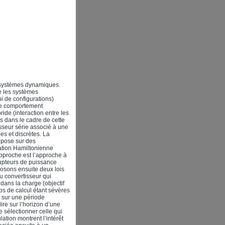
s systèmes dynamiques.
e les systèmes
i de configurations)
le comportement
ide (interaction entre les
s dans le cadre de cette
sseur série associé à une
es et discrètes. La
epose sur des
lation Hamiltonienne
pproche est l’approche à
upteurs de puissance
posons ensuite deux lois
u convertisseur qui
dans la charge (objectif
ps de calcul étant sévères
n sur une période
ire sur l’horizon d’une
 sélectionner celle qui
lation montrent l’intérêt