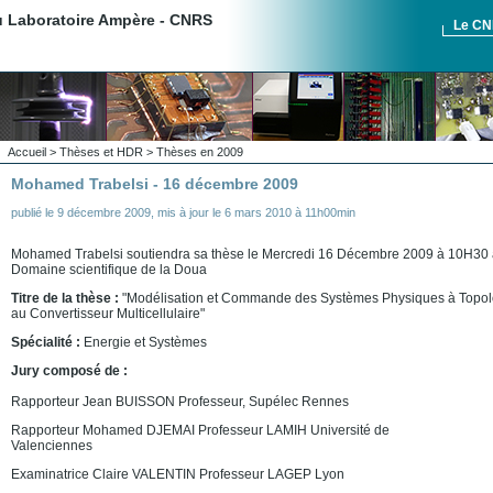
du Laboratoire Ampère - CNRS
Le C
Accueil
>
Thèses et HDR
>
Thèses en 2009
Mohamed Trabelsi - 16 décembre 2009
publié le
9 décembre 2009
,
mis à jour le
6 mars 2010 à 11h00min
Mohamed Trabelsi soutiendra sa thèse le Mercredi 16 Décembre 2009 à 10H30 
Domaine scientifique de la Doua
Titre de la thèse :
"Modélisation et Commande des Systèmes Physiques à Topolog
au Convertisseur Multicellulaire"
Spécialité :
Energie et Systèmes
Jury composé de :
Rapporteur Jean BUISSON Professeur, Supélec Rennes
Rapporteur Mohamed DJEMAI Professeur LAMIH Université de
Valenciennes
Examinatrice Claire VALENTIN Professeur LAGEP Lyon