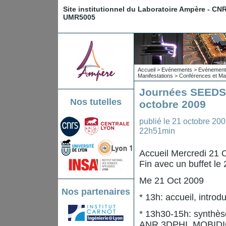
Site institutionnel du Laboratoire Ampère - CN
UMR5005
Accueil
>
Evénements
>
Evénements
Manifestations
>
Conférences et Man
Journées SEEDS/
Nos tutelles
octobre 2009
publié le
21 octobre 20
22h51min
Accueil Mercredi 21 
Fin avec un buffet le
Me 21 Oct 2009
Nos partenaires
* 13h: accueil, introd
* 13h30-15h: synthès
ANR 3DPHI, MOBIDIC,