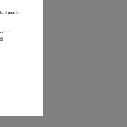
catif pour les
uoirin)
DS