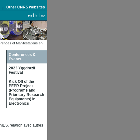
S
Other CNRS websites
en
fr
no
rences et Manifestations en
Conferences &
Events
2023 Yggdrazil
Festival
Kick Off of the
PEPR Project
(Programs and
Prioritary Research
Equipments) in
Electronics
,
IMES, relation avec autres