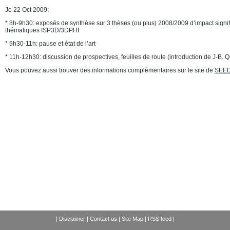
Je 22 Oct 2009:
* 8h-9h30: exposés de synthèse sur 3 thèses (ou plus) 2008/2009 d’impact signifi
thématiques ISP3D/3DPHI
* 9h30-11h: pause et état de l’art
* 11h-12h30: discussion de prospectives, feuilles de route (introduction de J-B. Q
Vous pouvez aussi trouver des informations complémentaires sur le site de
SEE
|
Disclaimer
|
Contact us
|
Site Map
|
RSS feed
|