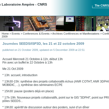
du Laboratoire Ampère - CNRS
The CNR
Home
>
Events
>
Conferences & Events
>
Archives Conférences et Manifestations
>
Confé
2009
Journées SEEDS/ISP3D, les 21 et 22 octobre 2009
published on
21 October 2009
,
updated on
5 December 2009 at 22:51
Accueil Mercredi 21 Octobre à 11h, début 13h
Fin avec un buffet le 22 Octobre à 13h
Me 21 Oct 2009
* 13h: accueil, introduction
* 13h30-15h: synthèse des projets collaboratifs échus (ANR COTHT, ANR 3DPHI
MOBIDIC, ...), synthèse des séminaires ECPE
* 15h30: pause (posters déjà en place)
* 17h-19h: Nouveaux projets collaboratifs, point sur le GIS "3DPHI", point sur PR
pôles SEEDS...
* 19h30: apéritif de discussion autour des posters, suivi d’un dîner