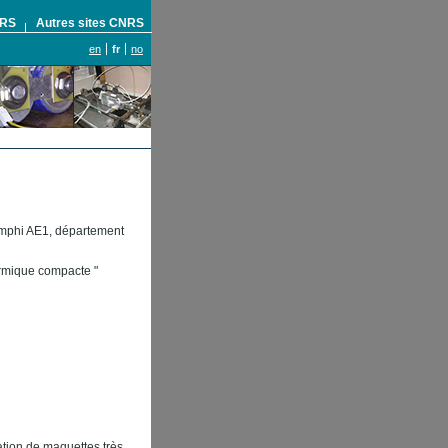
NRS
Autres sites CNRS
en
fr
no
Amphi AE1, département
hermique compacte "
ation de maquettes très