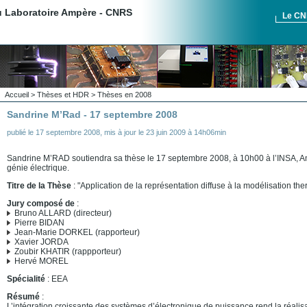
du Laboratoire Ampère - CNRS
Le C
Accueil
>
Thèses et HDR
>
Thèses en 2008
Sandrine M’Rad - 17 septembre 2008
publié le
17 septembre 2008
,
mis à jour le
23 juin 2009 à 14h06min
Sandrine M’RAD soutiendra sa thèse le 17 septembre 2008, à 10h00 à l’INSA, 
génie électrique.
Titre de la Thèse
: "Application de la représentation diffuse à la modélisation t
Jury composé de
:
Bruno ALLARD (directeur)
Pierre BIDAN
Jean-Marie DORKEL (rapporteur)
Xavier JORDA
Zoubir KHATIR (rappporteur)
Hervé MOREL
Spécialité
: EEA
Résumé
:
L’intégration croissante des systèmes d’électronique de puissance rend la réalis