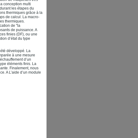
la conception multi
 durant les étapes du
ons thermiques grâce à la
mps de calcul. La macro-
ses thermiques.
cation de "la
osants de puissance. A
ces finies (DF), ou une
ion d’état du type
 été développé. La
comparée à une mesure
 échauffement d’un
ype éléments finis. La
isante. Finalement, nous
ce. A L’aide d’un module