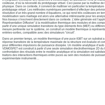
coûteuse, d’où la nécessité du prototypage virtuel. Ceci passe par la maîtrise de 
physique. Dans ce contexte, il convient de maîtriser en particulier la température
prototypage virtuel. Les méthodes numériques permettent d’effectuer des prévisi
résolution d’un très grand nombre d’équations, ce qui rend très coûteuses en te
modélisation sans maillage est alors une alternative intéressante pour les analy
Nos travaux s’inscrivent directement dans ce contexte. L’idée générale est l’appli
Représentation Diffusive" à la modélisation thermique des modules et des comp
partir d’une unique simulation transitoire du type éléments finis (MEF) ou différen
mesure pertinente sur le système, on construit un modèle thermique à représentat
entrées-sorties, compatible avec des simulateurs "circuit".
Dans un premier temps, un modèle thermique d’une puce IGBT sur un substrat a
réponse transitoire de la température maximale de la structure est évaluée et 
pour différentes impulsions de puissance dissipée. Un modèle analytique d’auto
VDMOSFET est construit à partir d’une seule simulation électrothermique 2D du t
confrontation des résulats entre le modèle analytique et la simulation est satisfa
traitons des interactions thermiques entre puces au sein des modules de puissan
expérimentale instrumenté....