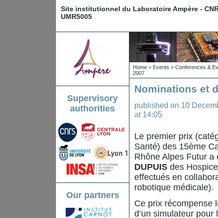
Site institutionnel du Laboratoire Ampère - CN
UMR5005
Home
>
Events
>
Conferences & Ev
2007
Nominations et d
Supervisory
published on
10 Decem
authorities
at 14:05
Le premier prix (catég
Santé) des 15ème Car
Rhône Alpes Futur a 
DUPUIS
des Hospices
effectués en collabor
robotique médicale).
Our partners
Ce prix récompense le
d’un simulateur pour 