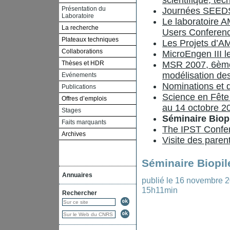
scientifique, te
Présentation du
Journées SEED
Laboratoire
Le laboratoire A
La recherche
Users Conferen
Plateaux techniques
Les Projets d’
Collaborations
MicroEngen III 
Thèses et HDR
MSR 2007, 6ème
modélisation de
Evénements
Nominations et d
Publications
Science en Fête
Offres d’emplois
au 14 octobre 2
Stages
Séminaire Biop
Faits marquants
The IPST Confe
Archives
Visite des paren
Séminaire Biopil
Annuaires
publié le
16 novembre 
15h11min
Rechercher