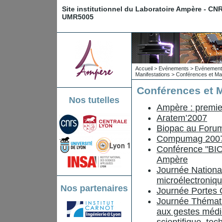
Site institutionnel du Laboratoire Ampère - CN
UMR5005
Accueil
>
Evénements
>
Evénements
Manifestations
>
Conférences et Man
Conférences et M
Nos tutelles
Ampère : premier
Aratem’2007
Biopac au Forum 
Compumag 200
Conférence "BI
Ampère
Journée Nationa
microélectroniq
Nos partenaires
Journée Portes 
Journée Thémati
aux gestes médic