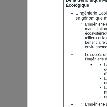
De la Génomique Mi
Écologique
L’ingénierie Éco
en génomique m
L’ingénierie 
manipulation
écosystémiqu
milieux et l
bénéficiair
environneme
Le succès de
l’ingénierie 
L
d
d
L
u
L
p
é
L’ingénierie