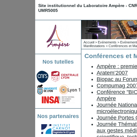
Site institutionnel du Laboratoire Ampère - CN
UMR5005
Accueil
>
Evénements
>
Evénements
Manifestations
>
Conférences et Man
Conférences et M
Nos tutelles
Ampère : premier
Aratem’2007
Biopac au Forum 
Compumag 200
Conférence "BI
Ampère
Journée Nationa
microélectroniq
Nos partenaires
Journée Portes 
Journée Thémati
aux gestes médic