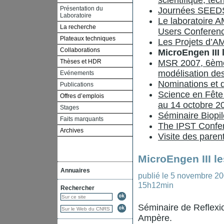
scientifique, te
Présentation du
Journées SEED
Laboratoire
Le laboratoire A
La recherche
Users Conferen
Plateaux techniques
Les Projets d’
Collaborations
MicroEngen III 
Thèses et HDR
MSR 2007, 6ème
modélisation de
Evénements
Nominations et d
Publications
Science en Fête
Offres d’emplois
au 14 octobre 2
Stages
Séminaire Biopi
Faits marquants
The IPST Confe
Archives
Visite des paren
MicroEngen III l
Annuaires
publié le
5 novembre 2
15h12min
Rechercher
Séminaire de Reflexio
Ampère.