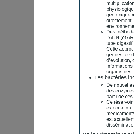
multiplicatio
physiologiqu
génomique m
directement 
environnemen
Des méthodes
l’ADN (et ARN
tube digestif,
Cette approc
germes, de d
d’évolution, 
informations 
organismes 
Les bactéries in
De nouvelles 
des enzymes 
partir de ce
Ce réservoir 
exploitation 
médicaments 
est actuelle
disséminatio