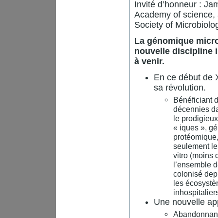
Invité d’honneur : J
Academy of science, 
Society of Microbiolog
La génomique micro
nouvelle discipline
à venir.
En ce début de X
sa révolution.
Bénéficiant 
décennies da
le prodigieu
« iques », g
protéomique,
seulement le
vitro (moins 
l’ensemble de
colonisé dep
les écosystè
inhospitalier
Une nouvelle ap
Abandonnant 