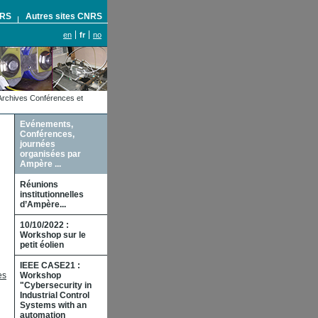
NRS
Autres sites CNRS
en
fr
no
Archives Conférences et
Evénements,
Conférences,
journées
organisées par
Ampère ...
Réunions
institutionnelles
d’Ampère...
10/10/2022 :
Workshop sur le
petit éolien
IEEE CASE21 :
es
Workshop
"Cybersecurity in
Industrial Control
Systems with an
automation