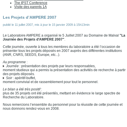
The IPST Conference
Visite des parents 1A
Les Projets d’AMPERE 2007
publié le
11 juillet 2007
,
mis à jour le
15 janvier 2009 à 15h13min
Le Laboratoire AMPERE a organisé le 5 Juillet 2007 au Domaine de Malval
"La
Journée des Projets d’AMPERE 2007"
.
Cette journée, ouverte à tous les membres du laboratoire a été l’occasion de
présenter tous les projets déposés en 2007 auprès des différentes institutions
(ANR, CNRS, SEEDS, Europe, etc...).
Au programme
:
Journée
: présentation des projets par leurs responsables,
moment studieux qui a permis la présentation des activités de recherche à partir
des projets déposés.
Soir
: apéritif-buffet,
moment convivial et de rassemblement pour tout le personnel.
Le bilan a été très positif
:
plus de 35 projets ont été présentés, mettant en évidence le large spectre de
Recherche du Laboratoire.
Nous remercions l’ensemble du personnel pour la réussite de cette journée et
nous donnons rendez-vous en 2008.