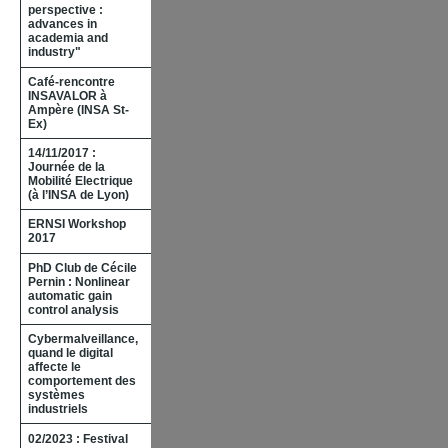
perspective :
advances in
academia and
industry"
Café-rencontre
INSAVALOR à
Ampère (INSA St-
Ex)
14/11/2017 :
Journée de la
Mobilité Electrique
(à l’INSA de Lyon)
ERNSI Workshop
2017
PhD Club de Cécile
Pernin : Nonlinear
automatic gain
control analysis
Cybermalveillance,
quand le digital
affecte le
comportement des
systèmes
industriels
02/2023 : Festival