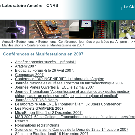
du Laboratoire Ampère - CNRS
Le C
Accueil
>
Evénements
>
Evénements, Conférences, journées organisées par Ampère ...
>
Manifestations
>
Conférences et Manifestations en 2007
Conférences et Manifestations en 2007
Ampère : premier succès ... prénatal !
Aratem’2007
Biopac au Forum 4i le 26 Avril 2007.
Compumag 2007
Conférence "BIO-INGENIERIE" du Laboratoire Ampère
Journée Nationales du réseau doctoral en microélectronique 2007
Journée Portes Ouvertes à l’ECL le 12 mai 2007
Journée Thématique "Apprentissage et assistance aux gestes médico-
chirurgicaux : un enjeux scientifique, technologique et médical"
Journées SEEDS à Nancy
Le laboratoire AMPERE à l’honneur à la "Flux Users Conference"
Les Projets d’AMPERE 2007
MicroEngen III les 1 et 2 Décembre 2007.
MSR 2007, 6ème Colloque Francophone sur la modélisation des systèm
Réactifs
Nominations et distinctions
Science en Fête sur le Campus de la Doua du 12 au 14 octobre 2007
Séminaire Biopiles, lundi 19 Novembre 2007