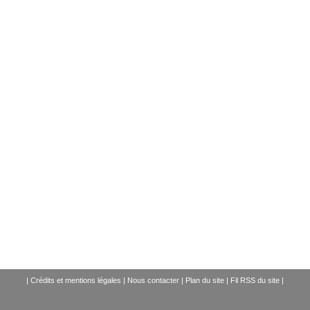
|
Crédits et mentions légales
|
Nous contacter
|
Plan du site
|
Fil RSS du site
|