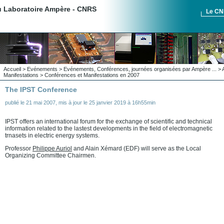
du Laboratoire Ampère - CNRS
Le C
Accueil
>
Evénements
>
Evénements, Conférences, journées organisées par Ampère ...
>
Manifestations
>
Conférences et Manifestations en 2007
The IPST Conference
publié le
21 mai 2007
,
mis à jour le
25 janvier 2019 à 16h55min
IPST offers an international forum for the exchange of scientific and technical
information related to the lastest developments in the field of electromagnetic
trnasets in electric energy systems.
Professor
Philippe Auriol
and Alain Xémard (EDF) will serve as the Local
Organizing Committee Chairmen.