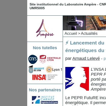
Site institutionnel du Laboratoire Ampère - CN
UMR5005
Accueil
>
Actualités
⚡ Lancement du 
Nos tutelles
énergétiques du 
par
Arnaud Lelevé
-
p
L’INSA L
PEPR Fu
porté p
énergie
Ampère 
Nos partenaires
Le PEPR FutuRE incar
énergétique. Il permet