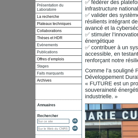
✅ fédérer des platef
Présentation du
infrastructure natio
Laboratoire
✅ valider des système
La recherche
résilients intégrant 
Plateaux techniques
avancé et la cyberséc
Collaborations
✅ stimuler l’innovati
Thèses et HDR
énergétique
Evénements
✅ contribuer à un sys
Publications
accessible, en testan
Offres d’emplois
renforçant notre rési
Stages
Comme l’a souligné P
Faits marquants
Développement Durabl
Archives
« FUTURE est un prog
souveraineté énergétiq
industrielle. »
Annuaires
Rechercher