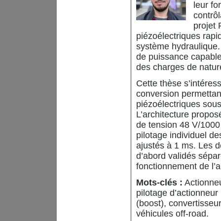
leur fo
contrôl
projet 
piézoélectriques rapi
système hydraulique. 
de puissance capable 
des charges de nature
Cette thèse s’intére
conversion permettant
piézoélectriques sous
L’architecture propos
de tension 48 V/1000
pilotage individuel 
ajustés à 1 ms. Les 
d’abord validés sépar
fonctionnement de l’a
Mots-clés :
Actionneu
pilotage d’actionneur
(boost), convertisseu
véhicules off-road.