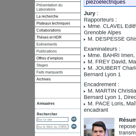
piézoélectriques
Présentation du
Laboratoire
Jury
:
La recherche
Rapporteurs :
Plateaux techniques
Mme. CLAVEL Edith, 
Collaborations
Grenoble Alpes
Thèses et HDR
M. DESPESSE Ghisla
Evénements
Examinateurs :
Publications
Mme. BAHRI Imen, M
Offres d’emplois
M. FREY David, Mait
Stages
M. JOUBERT Charles,
Faits marquants
Bernard Lyon 1
Archives
Encadrement :
M. MARTIN Christian
Bernard Lyon 1, Dire
M. PACE Loris, Maît
Annuaires
encadrant
Rechercher
Résu
repose
transm