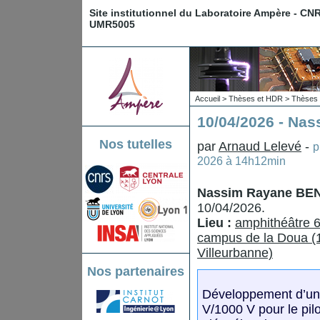
Site institutionnel du Laboratoire Ampère - CN
UMR5005
Accueil
>
Thèses et HDR
>
Thèses 
10/04/2026 - N
Nos tutelles
par
Arnaud Lelevé
-
p
2026 à 14h12min
Nassim Rayane B
10/04/2026.
Lieu :
amphithéâtre 6
campus de la Doua (1
Villeurbanne)
Nos partenaires
Développement d’un 
V/1000 V pour le pil