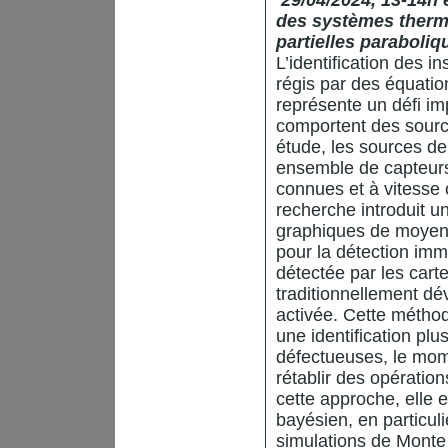
29/04/2024, 13-14h e
des systèmes thermi
partielles paraboliq
L’identification des 
régis par des équation
représente un défi im
comportent des sourc
étude, les sources de
ensemble de capteurs 
connues et à vitesse 
recherche introduit u
graphiques de moyen
pour la détection imm
détectée par les car
traditionnellement dé
activée. Cette méthod
une identification pl
défectueuses, le mome
rétablir des opératio
cette approche, elle 
bayésien, en particulie
simulations de Monte C