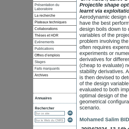
Projectile shape op
Présentation du
Laboratoire
learnt via exploitat
La recherche
Aerodynamic design of 
Plateaux techniques
have the best perform
design boils down to 
Collaborations
variables of the proje
Thèses et HDR
problem involving the s
Evénements
often requires expens
Publications
experiments or numeri
Offres d’emplois
derivatives for differe
Stages
(cheap to evaluate) n
Faits marquants
stability derivatives.
Archives
is then devised to de
of the design variable
evaluated to both im
optimal design of the 
Annuaires
geometrical configurat
scenario.
Rechercher
Mohamed Salim BI