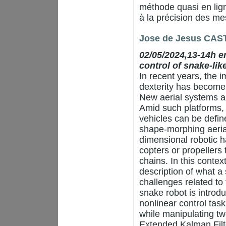
méthode quasi en lign
à la précision des me
Jose de Jesus CA
02/05/2024,13-14h en
control of snake-lik
In recent years, the
dexterity has become a
New aerial systems a
Amid such platforms,
vehicles can be defin
shape-morphing aerial
dimensional robotic ha
copters or propellers 
chains. In this contex
description of what a 
challenges related to 
snake robot is introd
nonlinear control tas
while manipulating tw
Extended Kalman Filte