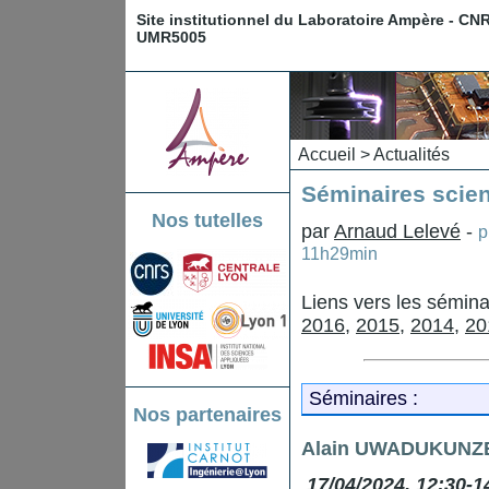
Site institutionnel du Laboratoire Ampère - CN
UMR5005
Accueil
>
Actualités
Séminaires scien
Nos tutelles
par
Arnaud Lelevé
-
p
11h29min
Liens vers les sémin
2016
,
2015
,
2014
,
20
Séminaires :
Nos partenaires
Alain UWADUKUNZE
17/04/2024, 12:30-1