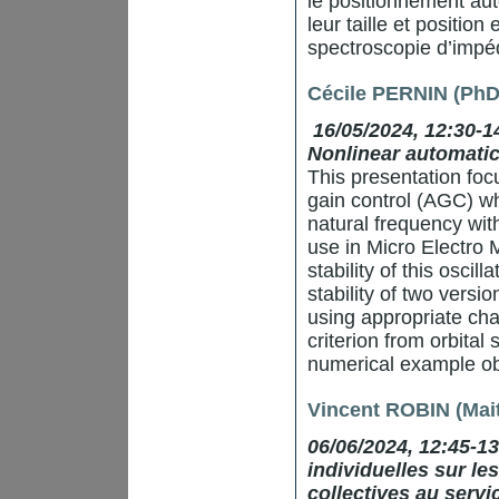
le positionnement au
leur taille et positio
spectroscopie d’impé
Cécile PERNIN (PhD
16/05/2024, 12:30-1
Nonlinear automatic
This presentation foc
gain control (AGC) wh
natural frequency wit
use in Micro Electro
stability of this osci
stability of two vers
using appropriate cha
criterion from orbital 
numerical example ob
Vincent ROBIN (Mait
06/06/2024, 12:45-1
individuelles sur le
collectives au servi