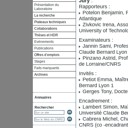
Jury
:
Présentation du
Rapporteurs :
Laboratoire
Potelon Benjamin, P
La recherche
Atlantique
Plateaux techniques
Zivkovic Irena, Ass
Collaborations
University of Technol
Thèses et HDR
Examinateurs :
Evénements
Jannin Sami, Profes
Publications
Claude Bernard Lyon
Offres d’emplois
Pinzano Astrid, Prof
Stages
de Lorraine/CNRS
Faits marquants
Invités :
Archives
Petiot Emma, Maître
Bernard Lyon 1
Gerges Tony, Docte
Annuaires
Encadrement :
Lambert Simon, Maî
Rechercher
Université Claude Ber
Cabrera Michel, Cha
CNRS (co -encadrant