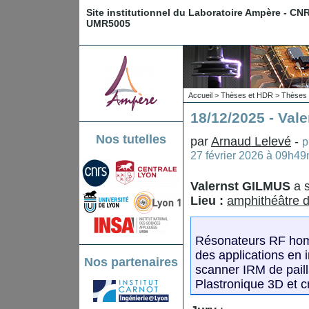
Site institutionnel du Laboratoire Ampère - CN
UMR5005
Accueil
>
Thèses et HDR
>
Thèses 
18/12/2025 - Val
Nos tutelles
par
Arnaud Lelevé
-
p
27 février 2026 à 09h49
Valernst GILMUS
a 
Lieu :
amphithéâtre d
Résonateurs RF homo
des applications en in
Nos partenaires
scanner IRM de paill
Plastronique 3D et 