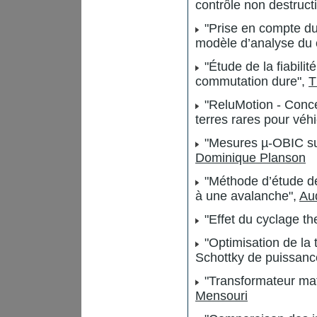
contrôle non destruct
"Prise en compte du 
modèle d’analyse du 
"Étude de la fiabil
commutation dure",
T
"ReluMotion - Conce
terres rares pour véh
"Mesures µ-OBIC sur
Dominique Planson
"Méthode d’étude de
à une avalanche",
Au
"Effet du cyclage t
"Optimisation de la 
Schottky de puissanc
"Transformateur matr
Mensouri