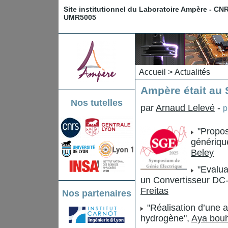
Site institutionnel du Laboratoire Ampère - CN
UMR5005
Accueil
>
Actualités
Ampère était au
Nos tutelles
par
Arnaud Lelevé
-
p
"Propos
génériqu
Beley
"Evalua
un Convertisseur DC
Freitas
Nos partenaires
"Réalisation d’une a
hydrogène",
Aya bouh