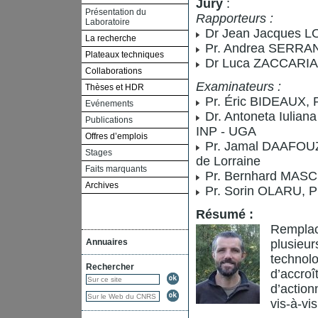
Jury
:
Présentation du
Rapporteurs :
Laboratoire
Dr Jean Jacques LO
La recherche
Pr. Andrea SERRANI,
Plateaux techniques
Dr Luca ZACCARIAN,
Collaborations
Examinateurs :
Thèses et HDR
Pr. Éric BIDEAUX, P
Evénements
Dr. Antoneta Iulia
Publications
INP - UGA
Offres d’emplois
Pr. Jamal DAAFOUZ,
Stages
de Lorraine
Faits marquants
Pr. Bernhard MASCHK
Archives
Pr. Sorin OLARU, Pr
Résumé :
Remplac
Annuaires
plusieur
technolo
Rechercher
d’accroî
d’actio
vis-à-vi