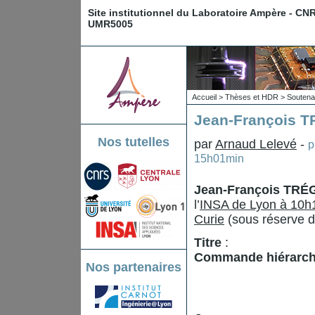
Site institutionnel du Laboratoire Ampère - CN
UMR5005
Accueil
>
Thèses et HDR
>
Souten
Jean-François TR
Nos tutelles
par
Arnaud Lelevé
-
p
15h01min
Jean-François TR
l’
INSA de Lyon à 10h1
Curie
(sous réserve d’
Titre
:
Commande hiérarchi
Nos partenaires