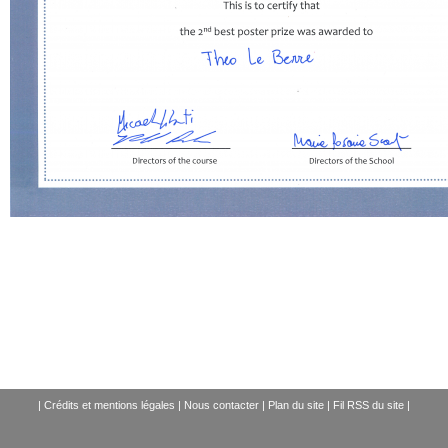
|
Crédits et mentions légales
|
Nous contacter
|
Plan du site
|
Fil RSS du site
|