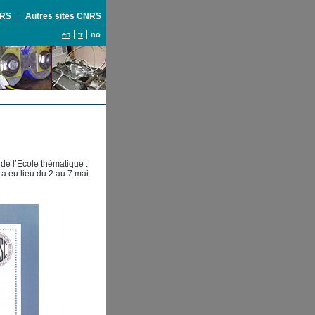
NRS
Autres sites CNRS
en
fr
no
 de l’Ecole thématique :
 a eu lieu du 2 au 7 mai