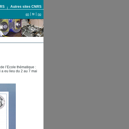
NRS
Autres sites CNRS
en
fr
no
 de l’Ecole thématique :
 a eu lieu du 2 au 7 mai