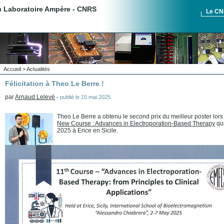
du Laboratoire Ampère - CNRS
Le C
Accueil
>
Actualités
Félicitation à Theo Le Berre !
par
Arnaud Lelevé
-
publié le
15 mai 2025
Theo Le Berre a obtenu le second prix du meilleur poster lors
New Course : Advances in Electroporation-Based Therapy
qui
2025 à Erice en Sicile.