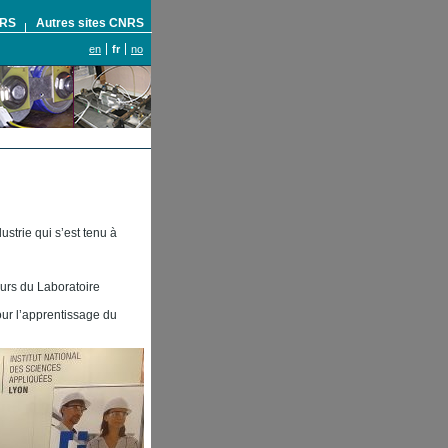
NRS
Autres sites CNRS
en
fr
no
strie qui s’est tenu à
urs du Laboratoire
our l’apprentissage du