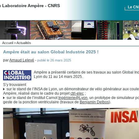
du Laboratoire Ampère - CNRS
Le C
Accueil
>
Actualités
Ampère était au salon Global Industrie 2025 !
par
Arnaud Lelevé
-
publié le
26 mars 2025
Ampère a présenté certains de ses travaux au salon Global Indu
Lyon du 11 au 14 mars 2025.
S’y trouvaient
sur le stand de l’INSA de Lyon, un démonstrateur de vélo générateur aux coule
Ampère, réalisé dans le cadre du projet
ctrl-elec
;
sur le stand de l’institut Carnot
Ingénierie@Lyon
, un prototype de simulateur p
geste de la ponction ventriculaire (travaux de
Benjamin Delbos
).