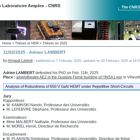
du Laboratoire Ampère - CNRS
The CNR
Home
>
Thèses et HDR
>
Thèses en 2025
11/02/2025 - Adrien LAMBERT
by
Arnaud Lelevé
-
published on
7 February 2025
,
updated on
20 February 2025 at 18:2
Adrien LAMBERT
defended his PhD on Feb. 11th, 2025.
Place :
amphitheatre AE2 in the Gustave Ferrié building of l’INSA Lyon
in Villeur
Analysis of Robustness of 650 V GaN HEMT under Repetitive Short-Circuits
Jury
:
Rapporteurs :
M. KAMINSKI Nando, Professeur des Universités
M. LEFEBVRE Stéphane, Professeur des Universités
Examinateurs :
Mme MALBERT Nathalie, Professeur des Universités
M. MOREL Hervé, Directeur de Recherche
Encadrement :
M. PLANSON Dominique, Professeur des Universités, Directeur de thèse