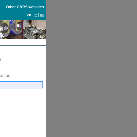
S
Other CNRS websites
en
fr
no
9
banne.