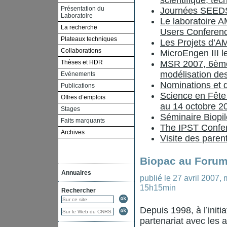
scientifique, te
Présentation du
Journées SEED
Laboratoire
Le laboratoire A
La recherche
Users Conferen
Plateaux techniques
Les Projets d’
Collaborations
MicroEngen III 
Thèses et HDR
MSR 2007, 6ème
modélisation de
Evénements
Nominations et d
Publications
Science en Fête
Offres d’emplois
au 14 octobre 2
Stages
Séminaire Biopi
Faits marquants
The IPST Confe
Archives
Visite des paren
Biopac au Forum 4
Annuaires
publié le
27 avril 2007
,
m
15h15min
Rechercher
Depuis 1998, à l’initi
partenariat avec les a