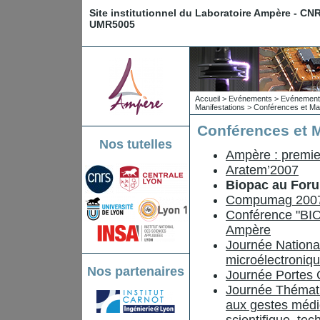
Site institutionnel du Laboratoire Ampère - CN
UMR5005
Accueil
>
Evénements
>
Evénements
Manifestations
>
Conférences et Man
Conférences et M
Nos tutelles
Ampère : premier
Aratem’2007
Biopac au Forum
Compumag 200
Conférence "BI
Ampère
Journée Nationa
microélectroniq
Nos partenaires
Journée Portes 
Journée Thémati
aux gestes médic