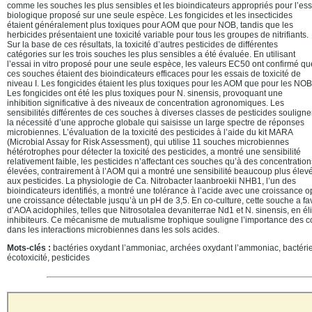
comme les souches les plus sensibles et les bioindicateurs appropriés pour l’ess
biologique proposé sur une seule espèce. Les fongicides et les insecticides
étaient généralement plus toxiques pour AOM que pour NOB, tandis que les
herbicides présentaient une toxicité variable pour tous les groupes de nitrifiants.
Sur la base de ces résultats, la toxicité d’autres pesticides de différentes
catégories sur les trois souches les plus sensibles a été évaluée. En utilisant
l’essai in vitro proposé pour une seule espèce, les valeurs EC50 ont confirmé qu
ces souches étaient des bioindicateurs efficaces pour les essais de toxicité de
niveau I. Les fongicides étaient les plus toxiques pour les AOM que pour les NOB
Les fongicides ont été les plus toxiques pour N. sinensis, provoquant une
inhibition significative à des niveaux de concentration agronomiques. Les
sensibilités différentes de ces souches à diverses classes de pesticides souligne
la nécessité d’une approche globale qui saisisse un large spectre de réponses
microbiennes. L’évaluation de la toxicité des pesticides à l’aide du kit MARA
(Microbial Assay for Risk Assessment), qui utilise 11 souches microbiennes
hétérotrophes pour détecter la toxicité des pesticides, a montré une sensibilité
relativement faible, les pesticides n’affectant ces souches qu’à des concentration
élevées, contrairement à l’AOM qui a montré une sensibilité beaucoup plus éleve
aux pesticides. La physiologie de Ca. Nitrobacter laanbroekii NHB1, l’un des
bioindicateurs identifiés, a montré une tolérance à l’acide avec une croissance 
une croissance détectable jusqu’à un pH de 3,5. En co-culture, cette souche a fav
d’AOA acidophiles, telles que Nitrosotalea devaniterrae Nd1 et N. sinensis, en éli
inhibiteurs. Ce mécanisme de mutualisme trophique souligne l’importance des c
dans les interactions microbiennes dans les sols acides.
Mots-clés :
bactéries oxydant l’ammoniac, archées oxydant l’ammoniac, bactéries 
écotoxicité, pesticides