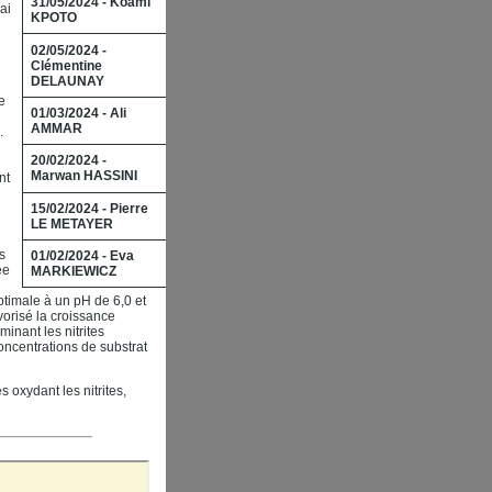
31/05/2024 - Koami
ai
KPOTO
02/05/2024 -
Clémentine
DELAUNAY
e
01/03/2024 - Ali
AMMAR
.
20/02/2024 -
Marwan HASSINI
nt
15/02/2024 - Pierre
LE METAYER
s
01/02/2024 - Eva
́e
MARKIEWICZ
optimale à un pH de 6,0 et
orisé la croissance
minant les nitrites
oncentrations de substrat
oxydant les nitrites,