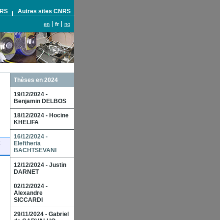
NRS
Autres sites CNRS
en
fr
no
Thèses en 2024
19/12/2024 -
Benjamin DELBOS
18/12/2024 - Hocine
KHELIFA
16/12/2024 -
Eleftheria
BACHTSEVANI
12/12/2024 - Justin
DARNET
02/12/2024 -
Alexandre
SICCARDI
29/11/2024 - Gabriel