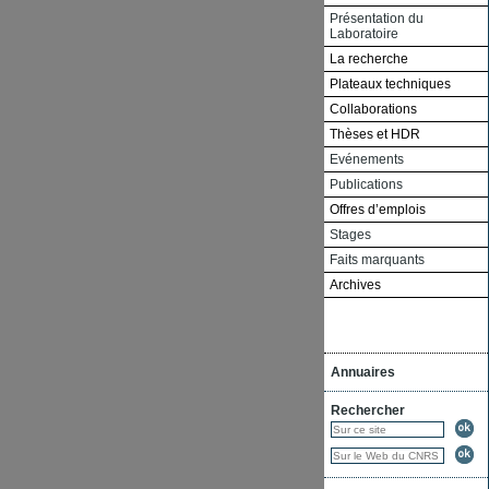
Présentation du
Laboratoire
La recherche
Plateaux techniques
Collaborations
Thèses et HDR
Evénements
Publications
Offres d’emplois
Stages
Faits marquants
Archives
Annuaires
Rechercher