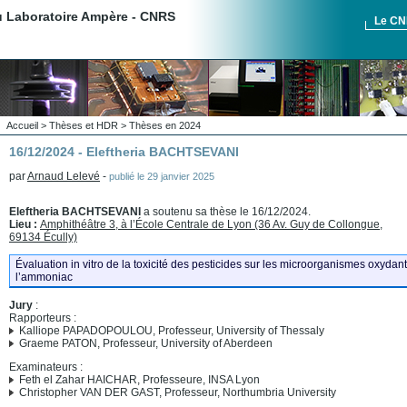
du Laboratoire Ampère - CNRS
Le C
Accueil
>
Thèses et HDR
>
Thèses en 2024
16/12/2024 - Eleftheria BACHTSEVANI
par
Arnaud Lelevé
-
publié le
29 janvier 2025
Eleftheria BACHTSEVANI
a soutenu sa thèse le 16/12/2024.
Lieu :
Amphithéâtre 3, à l’École Centrale de Lyon (36 Av. Guy de Collongue,
69134 Écully)
Évaluation in vitro de la toxicité des pesticides sur les microorganismes oxydant
l’ammoniac
Jury
:
Rapporteurs :
Kalliope PAPADOPOULOU, Professeur, University of Thessaly
Graeme PATON, Professeur, University of Aberdeen
Examinateurs :
Feth el Zahar HAICHAR, Professeure, INSA Lyon
Christopher VAN DER GAST, Professeur, Northumbria University