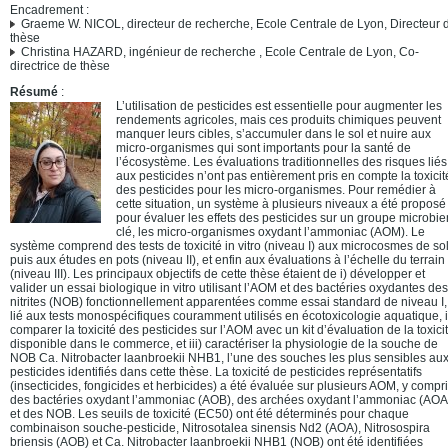
Encadrement :
Graeme W. NICOL, directeur de recherche, Ecole Centrale de Lyon, Directeur 
thèse
Christina HAZARD, ingénieur de recherche , Ecole Centrale de Lyon, Co-
directrice de thèse
Résumé
:
L’utilisation de pesticides est essentielle pour augmenter les
rendements agricoles, mais ces produits chimiques peuvent
manquer leurs cibles, s’accumuler dans le sol et nuire aux
micro-organismes qui sont importants pour la santé de
l’écosystème. Les évaluations traditionnelles des risques liés
aux pesticides n’ont pas entièrement pris en compte la toxicite
des pesticides pour les micro-organismes. Pour remédier à
cette situation, un système à plusieurs niveaux a été proposé
pour évaluer les effets des pesticides sur un groupe microbie
clé, les micro-organismes oxydant l’ammoniac (AOM). Le
système comprend des tests de toxicité in vitro (niveau I) aux microcosmes de so
puis aux études en pots (niveau II), et enfin aux évaluations à l’échelle du terrain
(niveau III). Les principaux objectifs de cette thèse étaient de i) développer et
valider un essai biologique in vitro utilisant l’AOM et des bactéries oxydantes des
nitrites (NOB) fonctionnellement apparentées comme essai standard de niveau I,
lié aux tests monospécifiques couramment utilisés en écotoxicologie aquatique, i
comparer la toxicité des pesticides sur l’AOM avec un kit d’évaluation de la toxicit
disponible dans le commerce, et iii) caractériser la physiologie de la souche de
NOB Ca. Nitrobacter laanbroekii NHB1, l’une des souches les plus sensibles au
pesticides identifiés dans cette thèse. La toxicité de pesticides représentatifs
(insecticides, fongicides et herbicides) a été évaluée sur plusieurs AOM, y compr
des bactéries oxydant l’ammoniac (AOB), des archées oxydant l’ammoniac (AOA
et des NOB. Les seuils de toxicité (EC50) ont été déterminés pour chaque
combinaison souche-pesticide, Nitrosotalea sinensis Nd2 (AOA), Nitrosospira
briensis (AOB) et Ca. Nitrobacter laanbroekii NHB1 (NOB) ont été identifiées