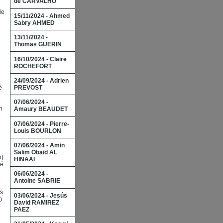
de CARVALHO
de
15/11/2024 - Ahmed
Sabry AHMED
13/11/2024 -
Thomas GUERIN
16/10/2024 - Claire
ROCHEFORT
24/09/2024 - Adrien
PREVOST
́
07/06/2024 -
n
Amaury BEAUDET
l
07/06/2024 - Pierre-
Louis BOURLON
07/06/2024 - Amin
Salim Obaid AL
i)
HINAAI
é
06/06/2024 -
x
Antoine SABRIE
is
03/06/2024 - Jesús
)
David RAMIREZ
PAEZ