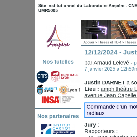
Site institutionnel du Laboratoire Ampère - CN
UMR5005
Accueil
>
Thèses et HDR
>
Thèses 
12/12/2024 - Ju
Nos tutelles
par
Arnaud Lelevé
-
p
7 janvier 2025 à 12h59
Justin DARNET
a so
Lieu :
amphithéâtre 
avenue Jean Capelle 
Commande d’un moteu
radiaux
Nos partenaires
Jury
:
Rapporteurs :