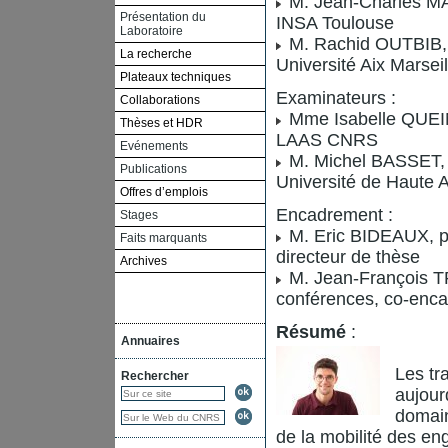
M. Jean-Charles MAR
Présentation du
INSA Toulouse
Laboratoire
M. Rachid OUTBIB, p
La recherche
Université Aix Marseil
Plateaux techniques
Examinateurs :
Collaborations
Mme Isabelle QUEIN
Thèses et HDR
LAAS CNRS
Evénements
M. Michel BASSET, p
Publications
Université de Haute 
Offres d’emplois
Encadrement :
Stages
M. Eric BIDEAUX, pr
Faits marquants
directeur de thèse
Archives
M. Jean-François 
conférences, co-enca
Résumé
:
Annuaires
Les tr
Rechercher
aujour
domain
de la mobilité des en