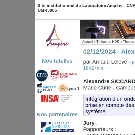
Site institutionnel du Laboratoire Ampère - CN
UMR5005
Accueil
>
Thèses et HDR
>
Thèses 
02/12/2024 - Al
Nos tutelles
par
Arnaud Lelevé
-
p
16h27min
Alexandre SICCAR
Marie Curie - Campus
Intégration d’un on
prise en compte des 
système
Nos partenaires
Jury
:
Rapporteurs :