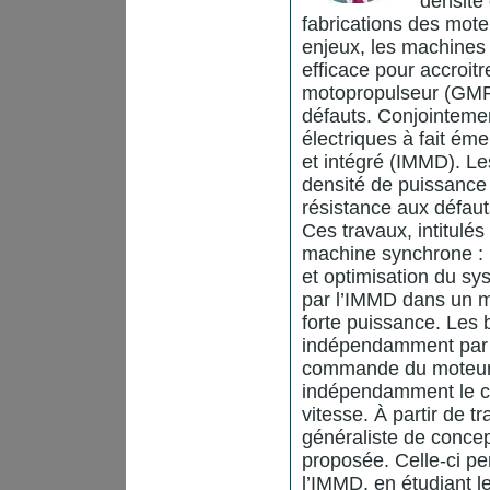
densité
fabrications des mot
enjeux, les machines
efficace pour accroit
motopropulseur (GMP),
défauts. Conjointeme
électriques à fait ém
et intégré (IMMD). L
densité de puissance 
résistance aux défaut
Ces travaux, intitulé
machine synchrone : 
et optimisation du sy
par l’IMMD dans un m
forte puissance. Les 
indépendamment par 
commande du moteur e
indépendamment le co
vitesse. À partir de 
généraliste de concep
proposée. Celle-ci pe
l’IMMD, en étudiant l