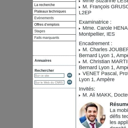
Mme Suzanne LESEC
La recherche
M. François GRUSON,
Plateaux techniques
L2EP
Evénements
Examinatrice :
Offres d’emplois
Mme. Carole HENAUX
Stages
Montpellier, IES
Faits marquants
Encadrement :
M. Charles JOUBERT,
Bernard Lyon 1, Ampè
Annuaires
M. Christian MARTIN
Bernard Lyon 1, Ampè
Rechercher
VENET Pascal, Profe
Lyon 1, Ampère
Invités:
M. Ali MAKK, Docteu
Résum
La mobil
défis te
les appl