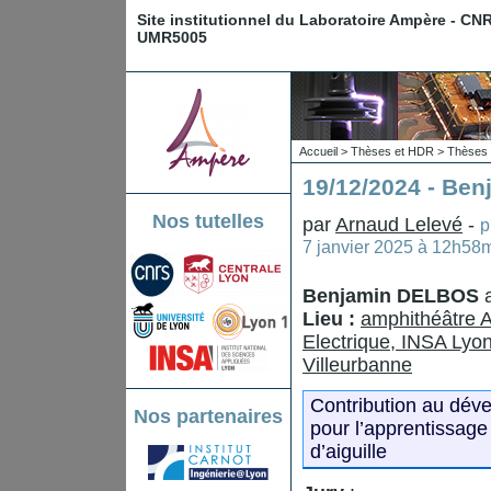
Site institutionnel du Laboratoire Ampère - CN
UMR5005
Accueil
>
Thèses et HDR
>
Thèses 
19/12/2024 - Be
Nos tutelles
par
Arnaud Lelevé
-
p
7 janvier 2025 à 12h58
Benjamin DELBOS
Lieu :
amphithéâtre 
Electrique, INSA Lyon
Villeurbanne
Contribution au dév
Nos partenaires
pour l’apprentissage 
d’aiguille