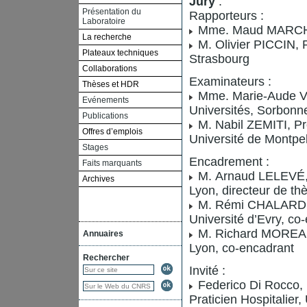
Jury
:
Présentation du
Rapporteurs :
Laboratoire
Mme. Maud MARCHA
La recherche
M. Olivier PICCIN, 
Plateaux techniques
Strasbourg
Collaborations
Examinateurs :
Thèses et HDR
Mme. Marie-Aude VI
Evénements
Universités, Sorbonne
Publications
M. Nabil ZEMITI, Pr
Offres d’emplois
Université de Montpel
Stages
Encadrement :
Faits marquants
M. Arnaud LELEVÉ, 
Archives
Lyon, directeur de th
M. Rémi CHALARD, 
Université d’Evry, co
M. Richard MOREAU
Annuaires
Lyon, co-encadrant
Rechercher
Invité :
Federico Di Rocco, 
Praticien Hospitalier,