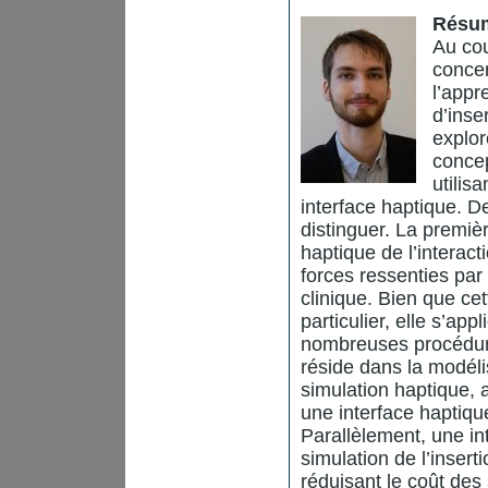
Résu
Au cou
concen
l’appr
d’inse
explor
concep
utilis
interface haptique. De
distinguer. La premiè
haptique de l’interacti
forces ressenties par 
clinique. Bien que ce
particulier, elle s’app
nombreuses procédure
réside dans la modéli
simulation haptique, 
une interface haptiqu
Parallèlement, une in
simulation de l’insert
réduisant le coût des 