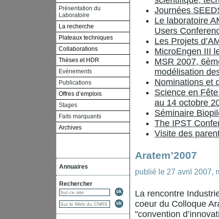
scientifique, te
Présentation du
Journées SEED
Laboratoire
Le laboratoire A
La recherche
Users Conferen
Plateaux techniques
Les Projets d’
Collaborations
MicroEngen III 
Thèses et HDR
MSR 2007, 6ème
modélisation de
Evénements
Nominations et d
Publications
Science en Fête
Offres d’emplois
au 14 octobre 2
Stages
Séminaire Biopi
Faits marquants
The IPST Confe
Archives
Visite des paren
Aratem’2007
Annuaires
publié le
27 avril 2007
,
m
Rechercher
La rencontre Industr
coeur du Colloque Ar
"convention d’innova