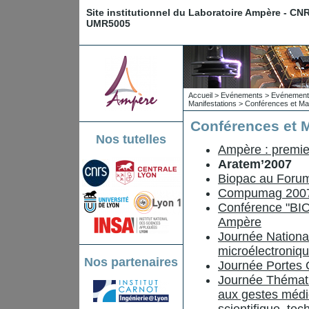
Site institutionnel du Laboratoire Ampère - CN
UMR5005
Accueil
>
Evénements
>
Evénements
Manifestations
>
Conférences et Man
Conférences et M
Nos tutelles
Ampère : premier
Aratem’2007
Biopac au Forum 
Compumag 200
Conférence "BI
Ampère
Journée Nationa
microélectroniq
Nos partenaires
Journée Portes 
Journée Thémati
aux gestes médic