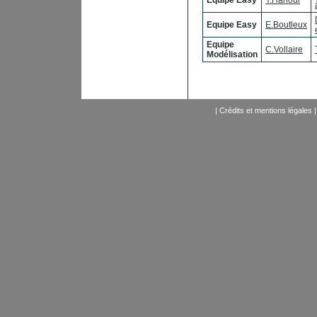
Equipe Easy
Y.Hahoui
Equipe Easy
E.Boutleux
Equipe
C.Vollaire
Modélisation
|
Crédits et mentions légales