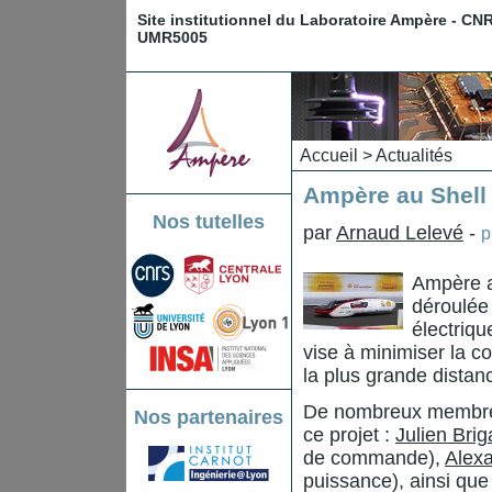
Site institutionnel du Laboratoire Ampère - CN
UMR5005
Accueil
>
Actualités
Ampère au Shell
Nos tutelles
par
Arnaud Lelevé
-
p
Ampère a
déroulée
électriqu
vise à minimiser la co
la plus grande dista
De nombreux membres 
Nos partenaires
ce projet :
Julien Brig
de commande),
Alexa
puissance), ainsi qu