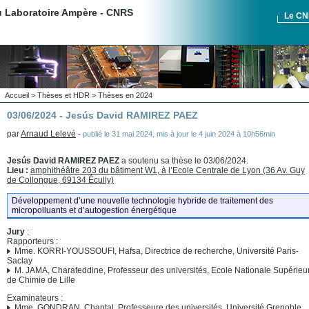
du Laboratoire Ampère - CNRS
Le C
Accueil
>
Thèses et HDR
>
Thèses en 2024
03/06/2024 - Jesús David RAMIREZ PAEZ
par
Arnaud Lelevé
-
publié le
31 mai 2024
,
mis à jour le
4 juin 2024 à 10h56min
Jesús David RAMIREZ PAEZ
a soutenu sa thèse le 03/06/2024.
Lieu :
amphithéâtre 203 du bâtiment W1, à l’Ecole Centrale de Lyon (36 Av. Guy
de Collongue, 69134 Écully)
Développement d’une nouvelle technologie hybride de traitement des
micropolluants et d’autogestion énergétique
Jury
:
Rapporteurs :
Mme. KORRI-YOUSSOUFI, Hafsa, Directrice de recherche, Université Paris-
Saclay
M. JAMA, Charafeddine, Professeur des universités, Ecole Nationale Supérieu
de Chimie de Lille
Examinateurs :
Mme. GONDRAN, Chantal, Professeure des universités, Université Grenoble