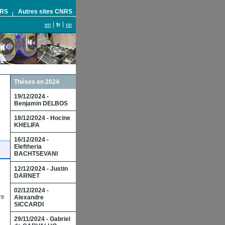
NRS
Autres sites CNRS
en
fr
no
Thèses en 2024
19/12/2024 -
Benjamin DELBOS
18/12/2024 - Hocine
KHELIFA
16/12/2024 -
Eleftheria
BACHTSEVANI
12/12/2024 - Justin
DARNET
02/12/2024 -
re
Alexandre
SICCARDI
29/11/2024 - Gabriel