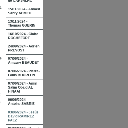
de CARVALHO
 1
15/11/2024 - Ahmed
Sabry AHMED
13/11/2024 -
Thomas GUERIN
16/10/2024 - Claire
ROCHEFORT
24/09/2024 - Adrien
PREVOST
le
07/06/2024 -
Amaury BEAUDET
07/06/2024 - Pierre-
n
Louis BOURLON
07/06/2024 - Amin
Salim Obaid AL
HINAAI
t
06/06/2024 -
s
Antoine SABRIE
03/06/2024 - Jesús
David RAMIREZ
PAEZ