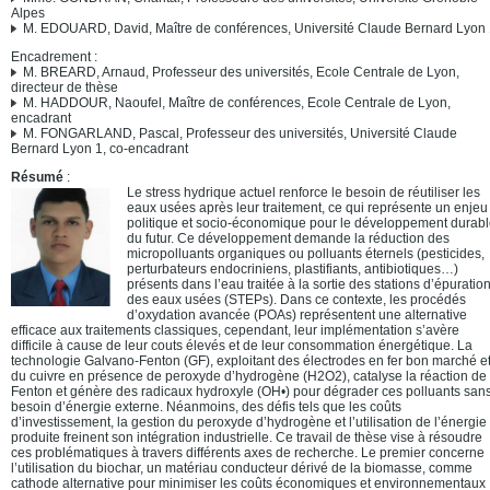
Alpes
M. EDOUARD, David, Maître de conférences, Université Claude Bernard Lyon
Encadrement :
M. BREARD, Arnaud, Professeur des universités, Ecole Centrale de Lyon,
directeur de thèse
M. HADDOUR, Naoufel, Maître de conférences, Ecole Centrale de Lyon,
encadrant
M. FONGARLAND, Pascal, Professeur des universités, Université Claude
Bernard Lyon 1, co-encadrant
Résumé
:
Le stress hydrique actuel renforce le besoin de réutiliser les
eaux usées après leur traitement, ce qui représente un enjeu
politique et socio-économique pour le développement durab
du futur. Ce développement demande la réduction des
micropolluants organiques ou polluants éternels (pesticides,
perturbateurs endocriniens, plastifiants, antibiotiques…)
présents dans l’eau traitée à la sortie des stations d’épuratio
des eaux usées (STEPs). Dans ce contexte, les procédés
d’oxydation avancée (POAs) représentent une alternative
efficace aux traitements classiques, cependant, leur implémentation s’avère
difficile à cause de leur couts élevés et de leur consommation énergétique. La
technologie Galvano-Fenton (GF), exploitant des électrodes en fer bon marché e
du cuivre en présence de peroxyde d’hydrogène (H2O2), catalyse la réaction de
Fenton et génère des radicaux hydroxyle (OH•) pour dégrader ces polluants san
besoin d’énergie externe. Néanmoins, des défis tels que les coûts
d’investissement, la gestion du peroxyde d’hydrogène et l’utilisation de l’énergie
produite freinent son intégration industrielle. Ce travail de thèse vise à résoudre
ces problématiques à travers différents axes de recherche. Le premier concerne
l’utilisation du biochar, un matériau conducteur dérivé de la biomasse, comme
cathode alternative pour minimiser les coûts économiques et environnementaux