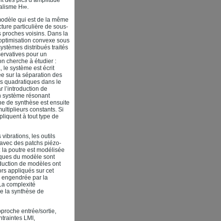
nt des pics d’amplitude
malisme H∞.
 modèle qui est de la même
cture particulière de sous-
proches voisins. Dans la
’optimisation convexe sous
ystèmes distribués traités
servatives pour un
on cherche à étudier :
 le système est écrit
 sur la séparation des
es quadratiques dans le
 l’introduction de
un système résonant
he de synthèse est ensuite
ltiplieurs constants. Si
pliquent à tout type de
vibrations, les outils
 avec des patchs piézo-
: la poutre est modélisée
iques du modèle sont
éduction de modèles ont
ors appliqués sur cet
ce engendrée par la
 La complexité
ue la synthèse de
proche entrée/sortie,
traintes LMI,