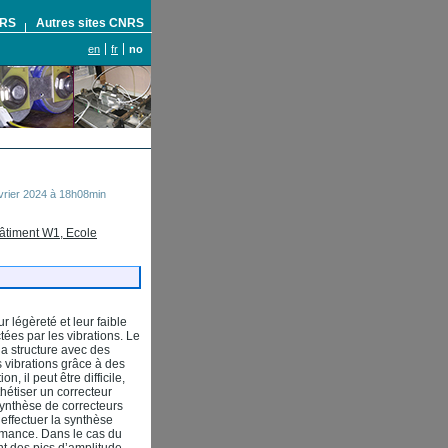
NRS
Autres sites CNRS
en
fr
no
évrier 2024 à 18h08min
âtiment W1, Ecole
ur légèreté et leur faible
tées par les vibrations. Le
la structure avec des
s vibrations grâce à des
 il peut être difficile,
hétiser un correcteur
synthèse de correcteurs
 effectuer la synthèse
ormance. Dans le cas du