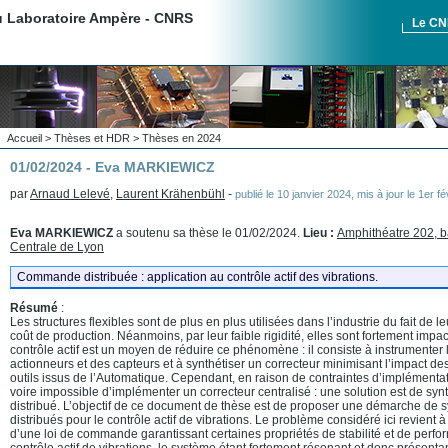
du Laboratoire Ampère - CNRS
Le C
Accueil
>
Thèses et HDR
>
Thèses en 2024
01/02/2024 - Eva MARKIEWICZ
par
Arnaud Lelevé
,
Laurent Krähenbühl
-
publié le
10 janvier 2024
,
mis à jour le
1er f
Eva MARKIEWICZ
a soutenu sa thèse le 01/02/2024.
Lieu :
Amphithéatre 202, b
Centrale de Lyon
Commande distribuée : application au contrôle actif des vibrations.
Résumé
:
Les structures flexibles sont de plus en plus utilisées dans l’industrie du fait de le
coût de production. Néanmoins, par leur faible rigidité, elles sont fortement impac
contrôle actif est un moyen de réduire ce phénomène : il consiste à instrumenter 
actionneurs et des capteurs et à synthétiser un correcteur minimisant l’impact de
outils issus de l’Automatique. Cependant, en raison de contraintes d’implémentation,
voire impossible d’implémenter un correcteur centralisé : une solution est de synt
distribué. L’objectif de ce document de thèse est de proposer une démarche de 
distribués pour le contrôle actif de vibrations. Le problème considéré ici revient à
d’une loi de commande garantissant certaines propriétés de stabilité et de perf