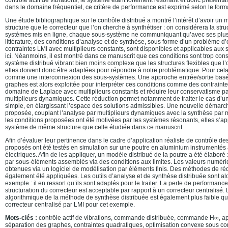
contrôle actif de vibrations, le système étant fortement résonant et donc présenta
dans le domaine fréquentiel, ce critère de performance est exprimé selon le for
Une étude bibliographique sur le contrôle distribué a montré l’intérêt d’avoir un
structure que le correcteur que l’on cherche à synthétiser : on considérera la stru
systèmes mis en ligne, chaque sous-système ne communiquant qu’avec ses plus 
littérature, des conditions d’analyse et de synthèse, sous forme d’un problème d
contraintes LMI avec multiplieurs constants, sont disponibles et applicables aux s
ici. Néanmoins, il est montré dans ce manuscrit que ces conditions sont trop con
système distribué vibrant bien moins complexe que les structures flexibles que l’
elles doivent donc être adaptées pour répondre à notre problématique. Pour cela,
comme une interconnexion des sous-systèmes. Une approche entrée/sortie basée
graphes est alors exploitée pour interpréter ces conditions comme des contraint
domaine de Laplace avec multiplieurs constants et réduire leur conservatisme par
multiplieurs dynamiques. Cette réduction permet notamment de traiter le cas d’
simple, en élargissant l’espace des solutions admissibles. Une nouvelle démarc
proposée, couplant l’analyse par multiplieurs dynamiques avec la synthèse par mu
les conditions proposées ont été motivées par les systèmes résonants, elles s’ap
système de même structure que celle étudiée dans ce manuscrit.
Afin d’évaluer leur pertinence dans le cadre d’application réaliste de contrôle des 
proposés ont été testés en simulation sur une poutre en aluminium instrumentés
électriques. Afin de les appliquer, un modèle distribué de la poutre a été élaboré 
par sous-éléments assemblés via des conditions aux limites. Les valeurs numér
obtenues via un logiciel de modélisation par éléments finis. Des méthodes de r
également été appliquées. Les outils d’analyse et de synthèse distribuée sont al
exemple : il en ressort qu’ils sont adaptés pour le traiter. La perte de performan
structuration du correcteur est acceptable par rapport à un correcteur centralisé.
algorithmique de la méthode de synthèse distribuée est également plus faible q
correcteur centralisé par LMI pour cet exemple.
Mots-clés :
contrôle actif de vibrations, commande distribuée, commande H∞, ap
séparation des graphes, contraintes quadratiques, optimisation convexe sous con