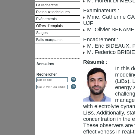
M. Florent DI MEGLI
La recherche
Examinateurs :
Plateaux techniques
Mme. Catherine CAD
Evénements
UJF
Offres d’emplois
M. Olivier SENAME,
Stages
Encadrement :
Faits marquants
M. Eric BIDEAUX, Pr
M. Federico BRIBI
Résumé
:
Annuaires
In this 
modeling
Rechercher
(LiBs). 
energy a
challeng
managem
with electrolyte dyna
LiBs. Additionally, st
concentration in the e
These observers are v
effectiveness in real-