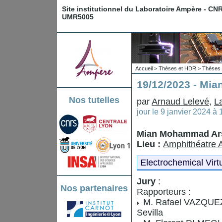
Site institutionnel du Laboratoire Ampère - CN
UMR5005
Accueil
>
Thèses et HDR
>
Thèses 
19/12/2023 - Mi
Nos tutelles
par
Arnaud Lelevé
,
L
jour le
9 janvier 2024 à
Mian Mohammad Ars
Lieu :
Amphithéatre 
Electrochemical Virt
Jury
:
Nos partenaires
Rapporteurs :
M. Rafael VAZQUEZ
Sevilla