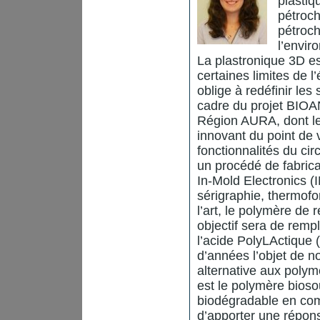
plastiq
pétroch
pétroch
l’envir
La plastronique 3D e
certaines limites de l
oblige à redéfinir les
cadre du projet BIO
Région AURA, dont le b
innovant du point de 
fonctionnalités du cir
un procédé de fabrica
In-Mold Electronics (I
sérigraphie, thermofo
l’art, le polymère de
objectif sera de remp
l’acide PolyLActique 
d’années l’objet de n
alternative aux polym
est le polymère biosou
biodégradable en comp
d’apporter une répons