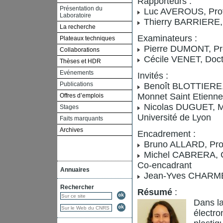
Rapporteurs :
Présentation du
Luc AVEROUS, Profe
Laboratoire
Thierry BARRIERE, 
La recherche
Examinateurs :
Plateaux techniques
Pierre DUMONT, Prof
Collaborations
Cécile VENET, Docte
Thèses et HDR
Evénements
Invités :
Publications
Benoît BLOTTIERE, 
Monnet Saint Etienne
Offres d’emplois
Nicolas DUGUET, Ma
Stages
Université de Lyon
Faits marquants
Archives
Encadrement :
Bruno ALLARD, Prof
Michel CABRERA, 
Co-encadrant
Annuaires
Jean-Yves CHARMEA
Rechercher
Résumé
:
Dans la
électro