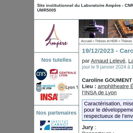
Site institutionnel du Laboratoire Ampère - CN
UMR5005
Accueil
>
Thèses et HDR
>
Thèses 
19/12/2023 - Ca
Nos tutelles
par
Arnaud Lelevé
,
L
jour le
9 janvier 2024 à
Caroline GOUMENT
Lieu :
amphitheatre É
l’INSA de Lyon
Caractérisation, mis
pour le développemen
Nos partenaires
respectueux de l’en
Jury
: