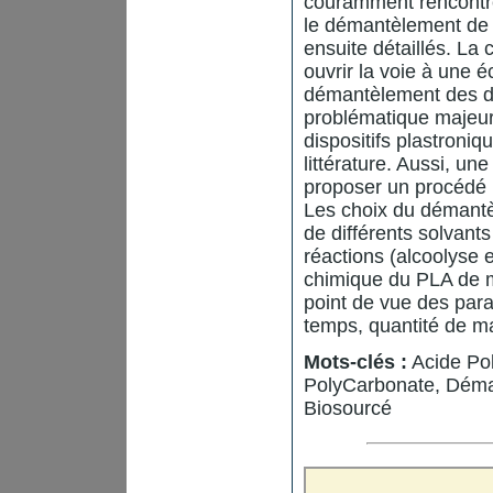
couramment rencontré
le démantèlement de 
ensuite détaillés. La
ouvrir la voie à une é
démantèlement des di
problématique majeur
dispositifs plastroniq
littérature. Aussi, u
proposer un procédé
Les choix du démantè
de différents solvant
réactions (alcoolyse 
chimique du PLA de m
point de vue des par
temps, quantité de mat
Mots-clés :
Acide Pol
PolyCarbonate, Déma
Biosourcé