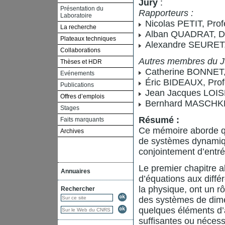
Jury
:
Présentation du
Rapporteurs :
Laboratoire
Nicolas PETIT, Prof
La recherche
Alban QUADRAT, Dir
Plateaux techniques
Alexandre SEURET, 
Collaborations
Autres membres du Ju
Thèses et HDR
Catherine BONNET, 
Evénements
Éric BIDEAUX, Profe
Publications
Jean Jacques LOIS
Offres d’emplois
Bernhard MASCHKE,
Stages
Résumé :
Faits marquants
Ce mémoire aborde que
Archives
de systèmes dynamiqu
conjointement d’entrée
Le premier chapitre a
Annuaires
d’équations aux diffé
la physique, ont un rô
Rechercher
des systèmes de dime
quelques éléments d’a
suffisantes ou nécessa