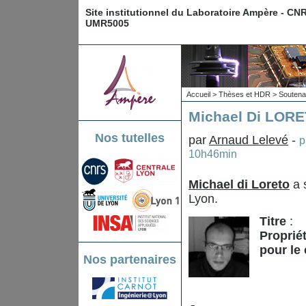
Site institutionnel du Laboratoire Ampère - CN
UMR5005
Accueil
>
Thèses et HDR
>
Souten
Michael Di LORE
Nos tutelles
par
Arnaud Lelevé
-
p
10h46min
Michael di Loreto
a 
Lyon.
Titre
:
Proprié
pour le 
Nos partenaires