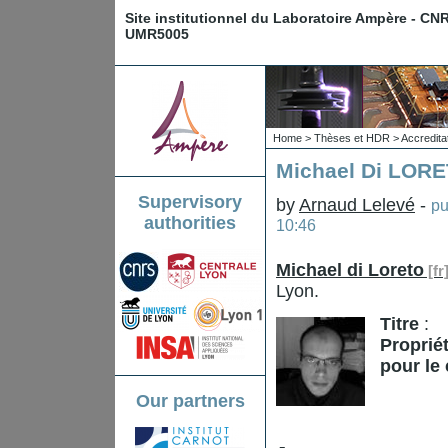
Site institutionnel du Laboratoire Ampère - CN
UMR5005
Home
>
Thèses et HDR
>
Accredita
Michael Di LORE
Supervisory
by
Arnaud Lelevé
-
pu
authorities
10:46
Michael di Loreto
Lyon.
Titre
:
Proprié
pour le 
Our partners