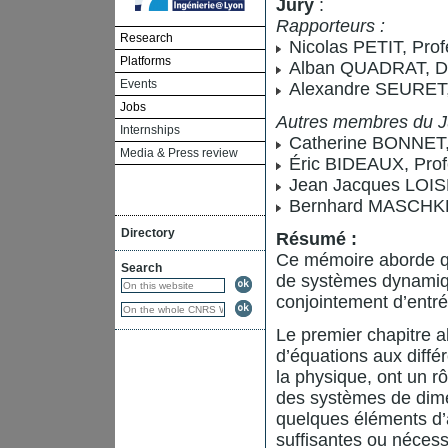
Jury
:
Rapporteurs :
Research
Nicolas PETIT, Prof
Platforms
Alban QUADRAT, Dir
Events
Alexandre SEURET, 
Jobs
Autres membres du Ju
Internships
Catherine BONNET, 
Media & Press review
Éric BIDEAUX, Profe
Jean Jacques LOIS
Bernhard MASCHKE,
Directory
Résumé :
Ce mémoire aborde que
Search
de systèmes dynamiqu
conjointement d’entrée
Le premier chapitre a
d’équations aux diffé
la physique, ont un rô
des systèmes de dime
quelques éléments d’a
suffisantes ou nécessa