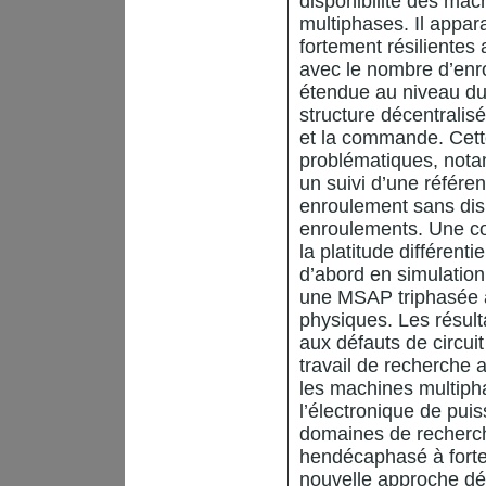
disponibilité des ma
multiphases. Il appar
fortement résilientes
avec le nombre d’enr
étendue au niveau d
structure décentralis
et la commande. Cett
problématiques, not
un suivi d’une référ
enroulement sans dis
enroulements. Une co
la platitude différenti
d’abord en simulation
une MSAP triphasée 
physiques. Les résult
aux défauts de circui
travail de recherche 
les machines multipha
l’électronique de pui
domaines de recherc
hendécaphasé à forte 
nouvelle approche dé