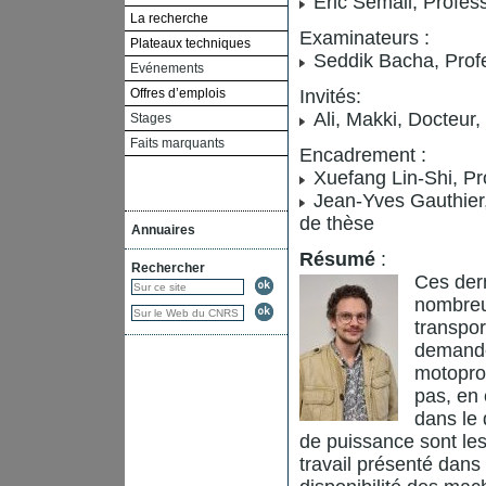
Éric Semail, Profe
La recherche
Examinateurs :
Plateaux techniques
Seddik Bacha, Profe
Evénements
Offres d’emplois
Invités:
Ali, Makki, Docteur
Stages
Faits marquants
Encadrement :
Xuefang Lin-Shi, Pr
Jean-Yves Gauthier,
de thèse
Annuaires
Résumé
:
Rechercher
Ces dern
nombreu
transpor
demande
motoprop
pas, en 
dans le 
de puissance sont les
travail présenté dans