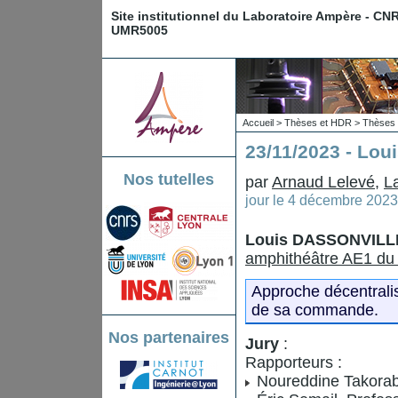
Site institutionnel du Laboratoire Ampère - CN
UMR5005
Accueil
>
Thèses et HDR
>
Thèses 
23/11/2023 - Lo
Nos tutelles
par
Arnaud Lelevé
,
L
jour le
4 décembre 2023
Louis DASSONVILL
amphithéâtre AE1 du 
Approche décentrali
de sa commande.
Nos partenaires
Jury
:
Rapporteurs :
Noureddine Takorabe